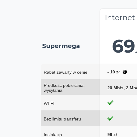
Internet
69
Supermega
- 10 zł
Rabat zawarty w cenie
Prędkość pobierania,
20 Mb/s, 2 Mb
wysyłania
WI-FI
Bez limitu transferu
Instalacja
99 zł