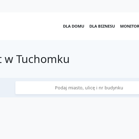
DLA DOMU
DLA BIZNESU
MONITOR
t w Tuchomku