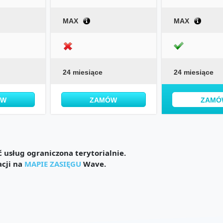
MAX
MAX
24 miesiące
24 miesiące
ÓW
ZAMÓW
ZAMÓ
usług ograniczona terytorialnie.
acji na
MAPIE ZASIĘGU
Wave.