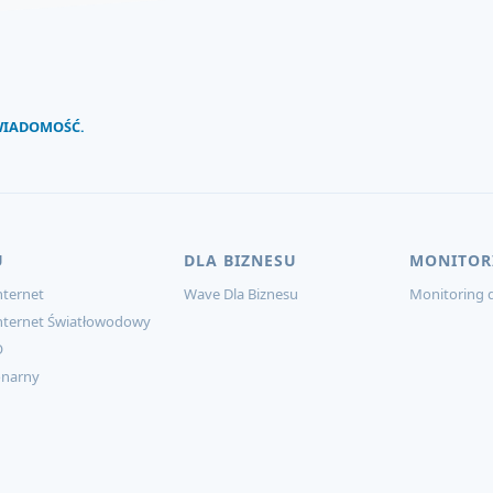
 WIADOMOŚĆ.
U
DLA BIZNESU
MONITOR
ternet
Wave Dla Biznesu
Monitoring d
nternet Światłowodowy
O
onarny