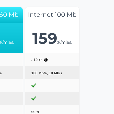
 60 Mb
Internet 100 Mb
159
zł/mies.
zł/mies.
- 10 zł
s
100 Mb/s, 10 Mb/s
99 zł