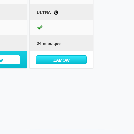
ULTRA
24 miesiące
W
ZAMÓW