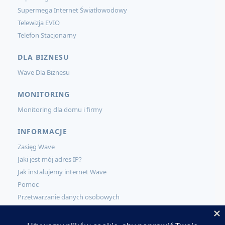
Supermega Internet Światłowodowy
Telewizja EVIO
Telefon Stacjonarny
DLA BIZNESU
Wave Dla Biznesu
MONITORING
Monitoring dla domu i firmy
INFORMACJE
Zasięg Wave
Jaki jest mój adres IP?
Jak instalujemy internet Wave
Pomoc
Przetwarzanie danych osobowych
KONTAKT