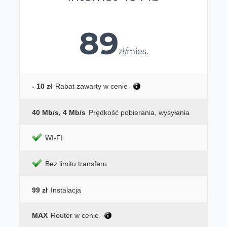
89
zł/mies.
- 10 zł
Rabat zawarty w cenie
40 Mb/s, 4 Mb/s
Prędkość pobierania, wysyłania
WI-FI
Bez limitu transferu
99 zł
Instalacja
MAX
Router w cenie