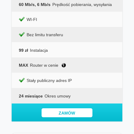
60 Mb/s, 6 Mb/s
Prędkość pobierania, wysyłania
WI-FI
Bez limitu transferu
99 zł
Instalacja
MAX
Router w cenie
Stały publiczny adres IP
24 miesiące
Okres umowy
ZAMÓW