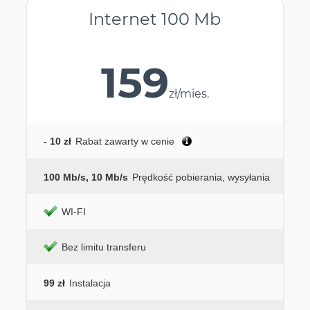
Internet 100 Mb
159
zł/mies.
- 10 zł
Rabat zawarty w cenie
100 Mb/s, 10 Mb/s
Prędkość pobierania, wysyłania
WI-FI
Bez limitu transferu
99 zł
Instalacja