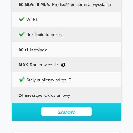
60 Mb/s, 6 Mb/s
Prędkość pobierania, wysyłania
WI-FI
Bez limitu transferu
99 zł
Instalacja
MAX
Router w cenie
Stały publiczny adres IP
24 miesiące
Okres umowy
ZAMÓW