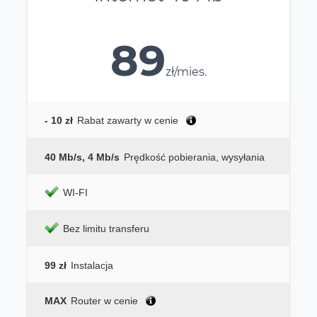
89
zł/mies.
- 10 zł
Rabat zawarty w cenie
40 Mb/s, 4 Mb/s
Prędkość pobierania, wysyłania
WI-FI
Bez limitu transferu
99 zł
Instalacja
MAX
Router w cenie