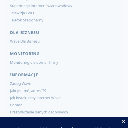
Supermega Internet Światłowodowy
Telewizja EVIO
Telefon Stacjonarny
DLA BIZNESU
Wave Dla Biznesu
MONITORING
Monitoring dla domu i firmy
INFORMACJE
Zasięg Wave
Jaki jest mój adres IP?
Jak instalujemy internet Wave
Pomoc
Przetwarzanie danych osobowych
KONTAKT