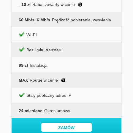
- 10 zł
Rabat zawarty w cenie
60 Mb/s, 6 Mb/s
Prędkość pobierania, wysyłania
WI-FI
Bez limitu transferu
99 zł
Instalacja
MAX
Router w cenie
Stały publiczny adres IP
24 miesiące
Okres umowy
ZAMÓW