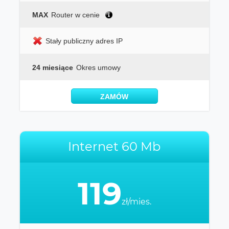
MAX
Router w cenie
Stały publiczny adres IP
24 miesiące
Okres umowy
ZAMÓW
Internet 60 Mb
119
zł/mies.