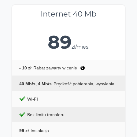
Internet 40 Mb
89
zł/mies.
- 10 zł
Rabat zawarty w cenie
40 Mb/s, 4 Mb/s
Prędkość pobierania, wysyłania
WI-FI
Bez limitu transferu
99 zł
Instalacja