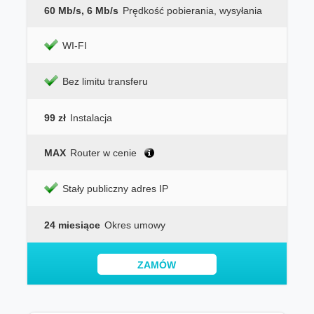
60 Mb/s, 6 Mb/s
Prędkość pobierania, wysyłania
WI-FI
Bez limitu transferu
99 zł
Instalacja
MAX
Router w cenie
Stały publiczny adres IP
24 miesiące
Okres umowy
ZAMÓW