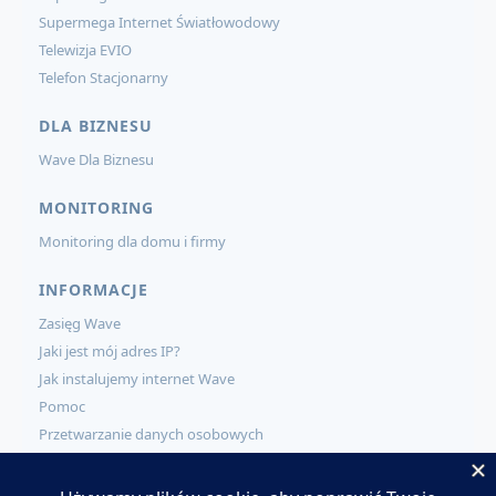
Supermega Internet Światłowodowy
Telewizja EVIO
Telefon Stacjonarny
DLA BIZNESU
Wave Dla Biznesu
MONITORING
Monitoring dla domu i firmy
INFORMACJE
Zasięg Wave
Jaki jest mój adres IP?
Jak instalujemy internet Wave
Pomoc
Przetwarzanie danych osobowych
KONTAKT