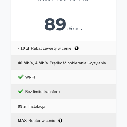
89
zł/mies.
- 10 zł
Rabat zawarty w cenie
40 Mb/s, 4 Mb/s
Prędkość pobierania, wysyłania
WI-FI
Bez limitu transferu
99 zł
Instalacja
MAX
Router w cenie