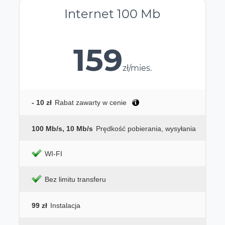
Internet 100 Mb
159
zł/mies.
- 10 zł
Rabat zawarty w cenie
100 Mb/s, 10 Mb/s
Prędkość pobierania, wysyłania
WI-FI
Bez limitu transferu
99 zł
Instalacja