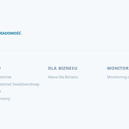
 WIADOMOŚĆ.
U
DLA BIZNESU
MONITOR
ternet
Wave Dla Biznesu
Monitoring d
nternet Światłowodowy
O
onarny