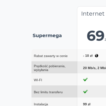
Internet
69
Supermega
- 10 zł
Rabat zawarty w cenie
Prędkość pobierania,
20 Mb/s, 2 Mb
wysyłania
WI-FI
Bez limitu transferu
Instalacja
99 zł