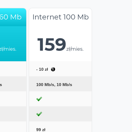
 60 Mb
Internet 100 Mb
159
zł/mies.
zł/mies.
- 10 zł
s
100 Mb/s, 10 Mb/s
99 zł