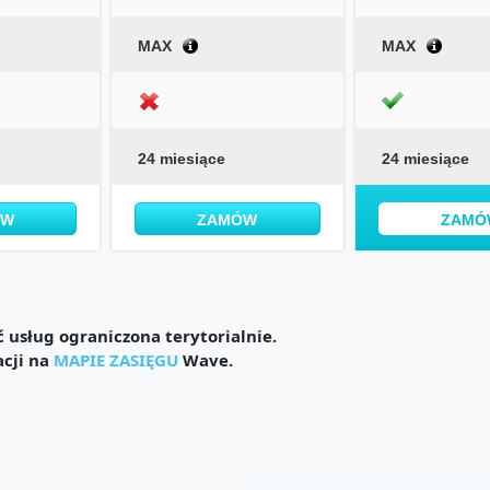
MAX
MAX
24 miesiące
24 miesiące
ÓW
ZAMÓW
ZAMÓ
usług ograniczona terytorialnie.
acji na
MAPIE ZASIĘGU
Wave.