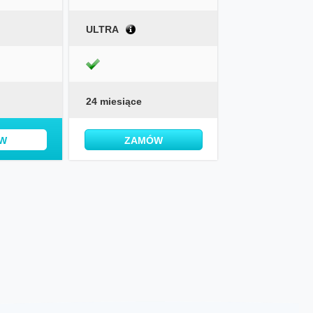
ULTRA
24 miesiące
W
ZAMÓW