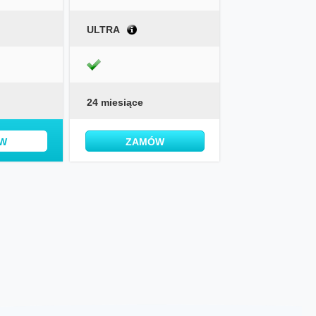
ULTRA
24 miesiące
W
ZAMÓW