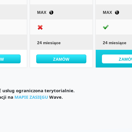
MAX
MAX
24 miesiące
24 miesiące
ÓW
ZAMÓW
ZAMÓ
usług ograniczona terytorialnie.
acji na
MAPIE ZASIĘGU
Wave.