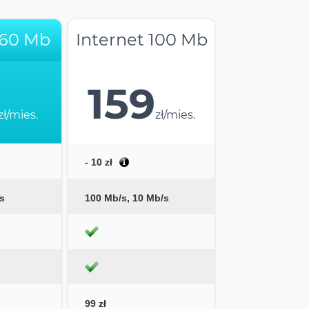
 60 Mb
Internet 100 Mb
159
zł/mies.
zł/mies.
- 10 zł
s
100 Mb/s, 10 Mb/s
99 zł