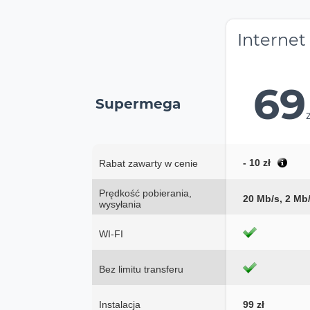
Internet
69
Supermega
- 10 zł
Rabat zawarty w cenie
Prędkość pobierania,
20 Mb/s, 2 Mb
wysyłania
WI-FI
Bez limitu transferu
Instalacja
99 zł