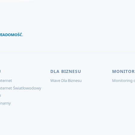
 WIADOMOŚĆ.
U
DLA BIZNESU
MONITOR
ternet
Wave Dla Biznesu
Monitoring d
nternet Światłowodowy
O
onarny