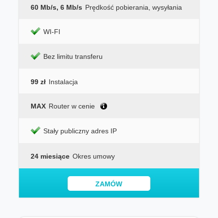
60 Mb/s, 6 Mb/s
Prędkość pobierania, wysyłania
WI-FI
Bez limitu transferu
99 zł
Instalacja
MAX
Router w cenie
Stały publiczny adres IP
24 miesiące
Okres umowy
ZAMÓW