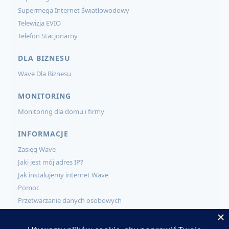
Supermega Internet Światłowodowy
Telewizja EVIO
Telefon Stacjonarny
DLA BIZNESU
Wave Dla Biznesu
MONITORING
Monitoring dla domu i firmy
INFORMACJE
Zasięg Wave
Jaki jest mój adres IP?
Jak instalujemy internet Wave
Pomoc
Przetwarzanie danych osobowych
KONTAKT