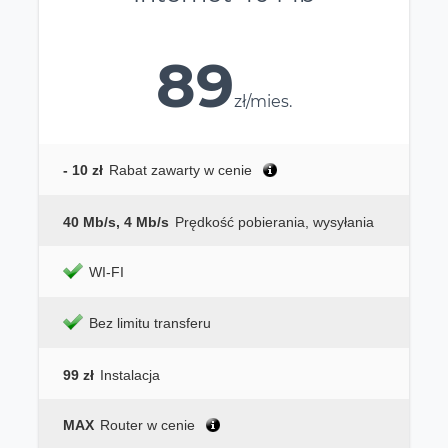
89
zł/mies.
- 10 zł
Rabat zawarty w cenie
40 Mb/s, 4 Mb/s
Prędkość pobierania, wysyłania
WI-FI
Bez limitu transferu
99 zł
Instalacja
MAX
Router w cenie