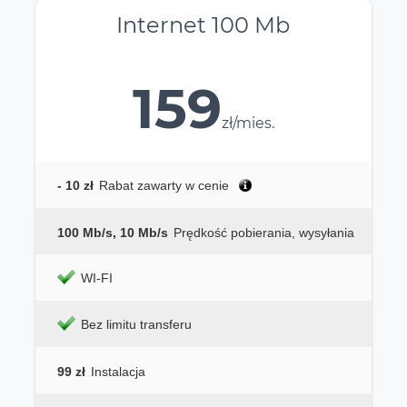
Internet 100 Mb
159
zł/mies.
- 10 zł
Rabat zawarty w cenie
100 Mb/s, 10 Mb/s
Prędkość pobierania, wysyłania
WI-FI
Bez limitu transferu
99 zł
Instalacja