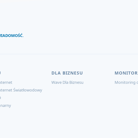
 WIADOMOŚĆ.
U
DLA BIZNESU
MONITOR
ternet
Wave Dla Biznesu
Monitoring d
nternet Światłowodowy
O
onarny