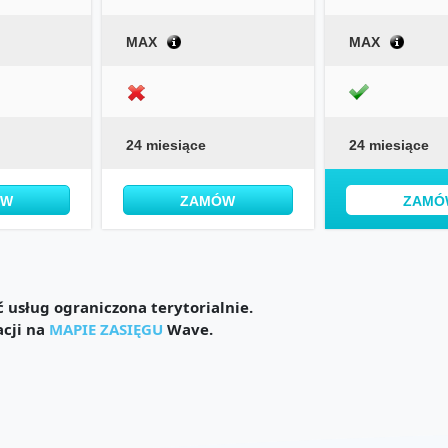
MAX
MAX
24 miesiące
24 miesiące
ÓW
ZAMÓW
ZAMÓ
usług ograniczona terytorialnie.
acji na
MAPIE ZASIĘGU
Wave.