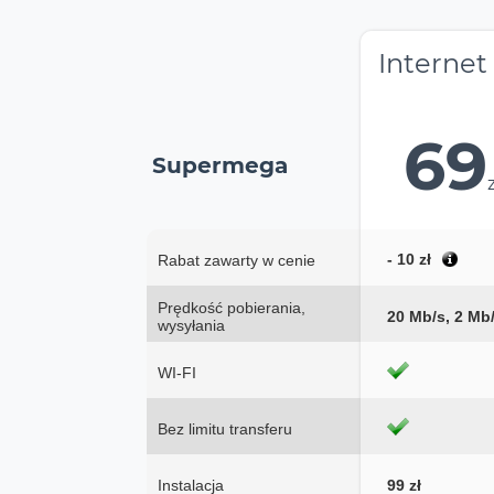
Internet
69
Supermega
- 10 zł
Rabat zawarty w cenie
Prędkość pobierania,
20 Mb/s, 2 Mb
wysyłania
WI-FI
Bez limitu transferu
Instalacja
99 zł