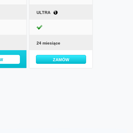
ULTRA
24 miesiące
W
ZAMÓW