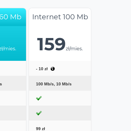
 60 Mb
Internet 100 Mb
159
zł/mies.
zł/mies.
- 10 zł
s
100 Mb/s, 10 Mb/s
99 zł