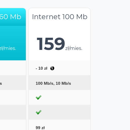
 60 Mb
Internet 100 Mb
159
zł/mies.
zł/mies.
- 10 zł
s
100 Mb/s, 10 Mb/s
99 zł