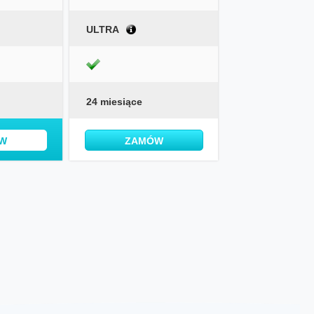
ULTRA
24 miesiące
W
ZAMÓW