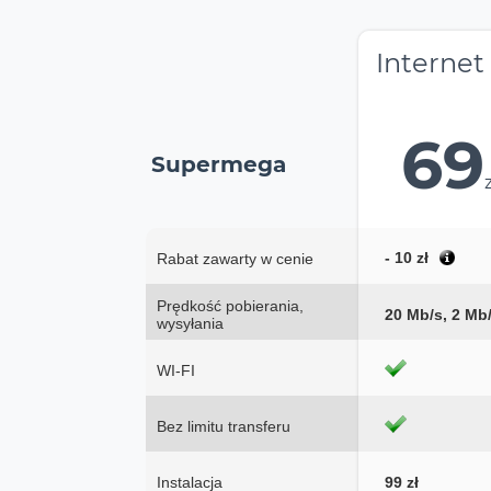
Internet
69
Supermega
- 10 zł
Rabat zawarty w cenie
Prędkość pobierania,
20 Mb/s, 2 Mb
wysyłania
WI-FI
Bez limitu transferu
Instalacja
99 zł