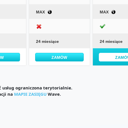
MAX
MAX
24 miesiące
24 miesiące
ÓW
ZAMÓW
ZAMÓ
usług ograniczona terytorialnie.
acji na
MAPIE ZASIĘGU
Wave.