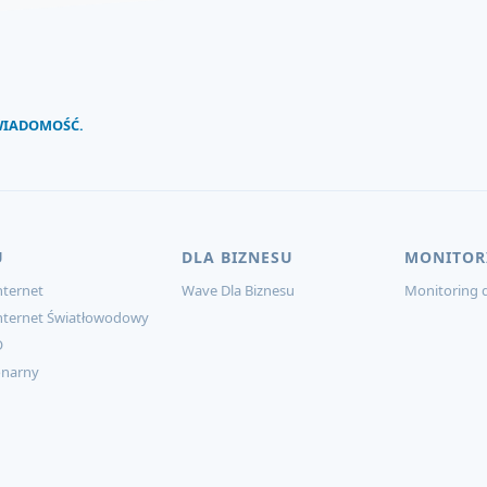
 WIADOMOŚĆ.
U
DLA BIZNESU
MONITOR
ternet
Wave Dla Biznesu
Monitoring d
nternet Światłowodowy
O
onarny