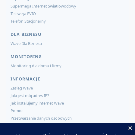
Supermega Internet Światłowodowy
Telewizja EVIO
Telefon Stacjonarny
DLA BIZNESU
Wave Dla Biznesu
MONITORING
Monitoring dla domu i firmy
INFORMACJE
Zasięg Wave
Jaki jest mój adres IP?
Jak instalujemy internet Wave
Pomoc
Przetwarzanie danych osobowych
KONTAKT