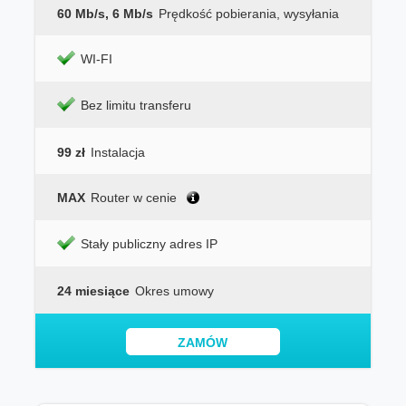
60 Mb/s, 6 Mb/s
Prędkość pobierania, wysyłania
WI-FI
Bez limitu transferu
99 zł
Instalacja
MAX
Router w cenie
Stały publiczny adres IP
24 miesiące
Okres umowy
ZAMÓW