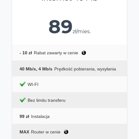
89
zł/mies.
- 10 zł
Rabat zawarty w cenie
40 Mb/s, 4 Mb/s
Prędkość pobierania, wysyłania
WI-FI
Bez limitu transferu
99 zł
Instalacja
MAX
Router w cenie