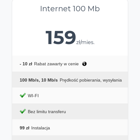
Internet 100 Mb
159
zł/mies.
- 10 zł
Rabat zawarty w cenie
100 Mb/s, 10 Mb/s
Prędkość pobierania, wysyłania
WI-FI
Bez limitu transferu
99 zł
Instalacja