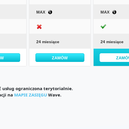
MAX
MAX
24 miesiące
24 miesiące
ÓW
ZAMÓW
ZAMÓ
usług ograniczona terytorialnie.
acji na
MAPIE ZASIĘGU
Wave.