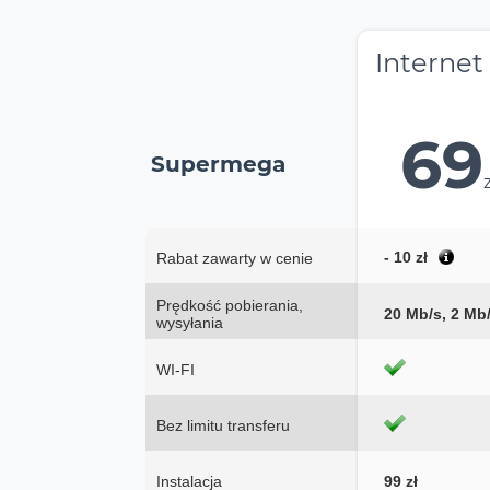
Internet
69
Supermega
- 10 zł
Rabat zawarty w cenie
Prędkość pobierania,
20 Mb/s, 2 Mb
wysyłania
WI-FI
Bez limitu transferu
Instalacja
99 zł