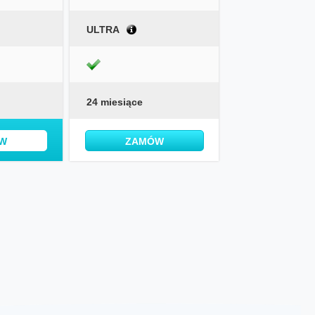
ULTRA
24 miesiące
W
ZAMÓW