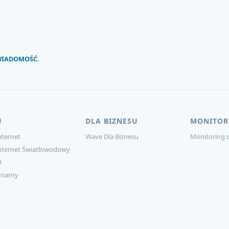
 WIADOMOŚĆ.
U
DLA BIZNESU
MONITOR
ternet
Wave Dla Biznesu
Monitoring d
nternet Światłowodowy
O
onarny