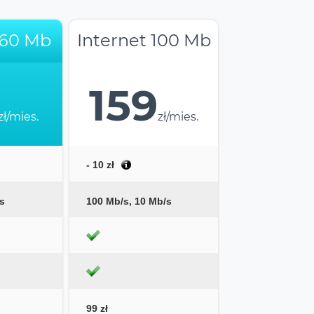
 60 Mb
Internet 100 Mb
159
zł/mies.
zł/mies.
- 10 zł
s
100 Mb/s, 10 Mb/s
99 zł