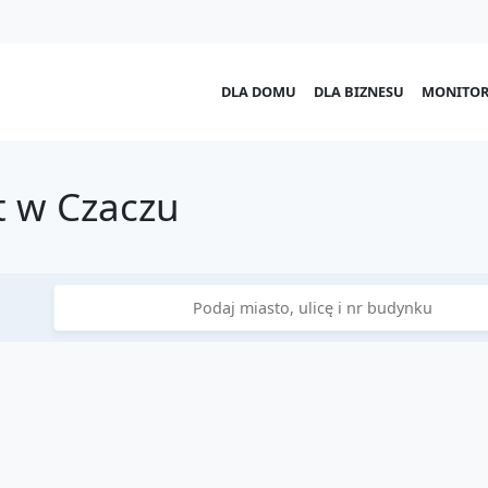
DLA DOMU
DLA BIZNESU
MONITOR
 w Czaczu