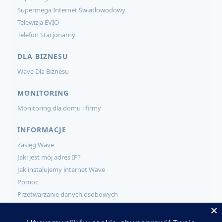
Supermega Internet Światłowodowy
Telewizja EVIO
Telefon Stacjonarny
DLA BIZNESU
Wave Dla Biznesu
MONITORING
Monitoring dla domu i firmy
INFORMACJE
Zasięg Wave
Jaki jest mój adres IP?
Jak instalujemy internet Wave
Pomoc
Przetwarzanie danych osobowych
KONTAKT