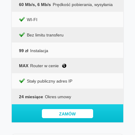
60 Mb/s, 6 Mb/s
Prędkość pobierania, wysyłania
WI-FI
Bez limitu transferu
99 zł
Instalacja
MAX
Router w cenie
Stały publiczny adres IP
24 miesiące
Okres umowy
ZAMÓW