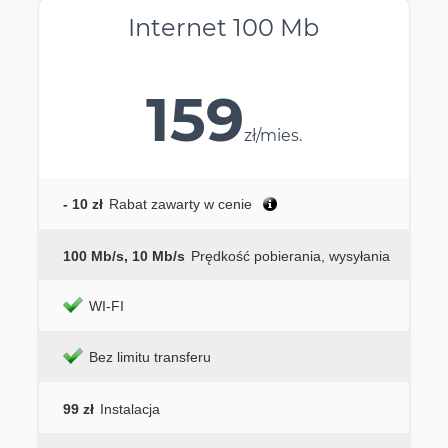
Internet 100 Mb
159
zł/mies.
- 10 zł
Rabat zawarty w cenie
100 Mb/s, 10 Mb/s
Prędkość pobierania, wysyłania
WI-FI
Bez limitu transferu
99 zł
Instalacja