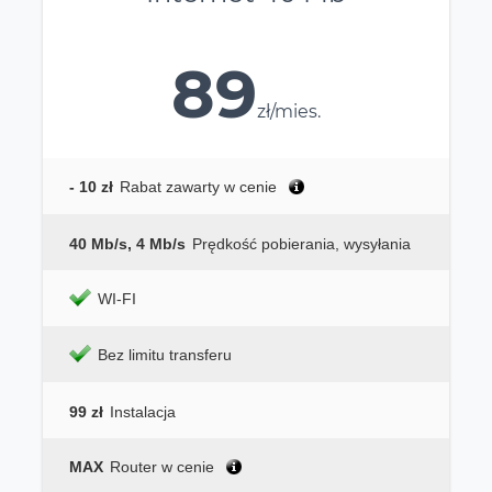
89
zł/mies.
- 10 zł
Rabat zawarty w cenie
40 Mb/s, 4 Mb/s
Prędkość pobierania, wysyłania
WI-FI
Bez limitu transferu
99 zł
Instalacja
MAX
Router w cenie