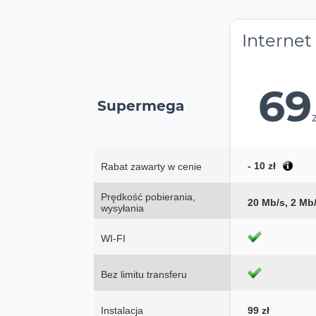
Internet
69
Supermega
- 10 zł
Rabat zawarty w cenie
Prędkość pobierania,
20 Mb/s, 2 Mb
wysyłania
WI-FI
Bez limitu transferu
Instalacja
99 zł