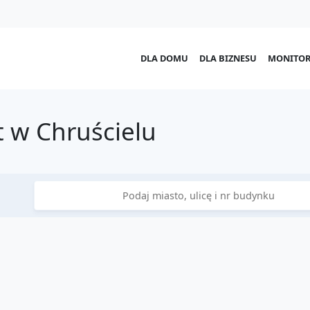
DLA DOMU
DLA BIZNESU
MONITOR
 w Chruścielu