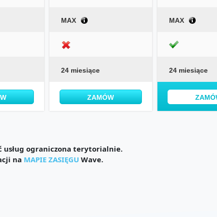
MAX
MAX
24 miesiące
24 miesiące
ÓW
ZAMÓW
ZAMÓ
usług ograniczona terytorialnie.
acji na
MAPIE ZASIĘGU
Wave.