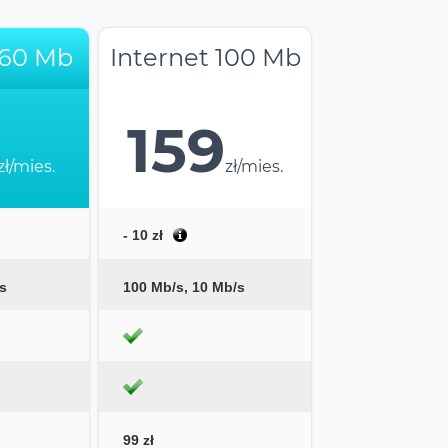
 60 Mb
Internet 100 Mb
159
zł/mies.
zł/mies.
- 10 zł
s
100 Mb/s, 10 Mb/s
99 zł