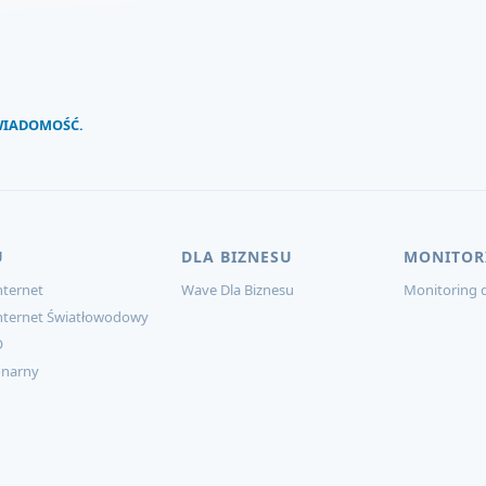
 WIADOMOŚĆ.
U
DLA BIZNESU
MONITOR
ternet
Wave Dla Biznesu
Monitoring d
nternet Światłowodowy
O
onarny