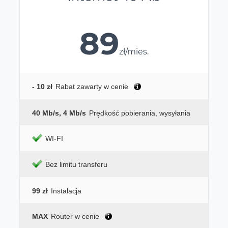
89
zł/mies.
- 10 zł
Rabat zawarty w cenie
40 Mb/s, 4 Mb/s
Prędkość pobierania, wysyłania
WI-FI
Bez limitu transferu
99 zł
Instalacja
MAX
Router w cenie