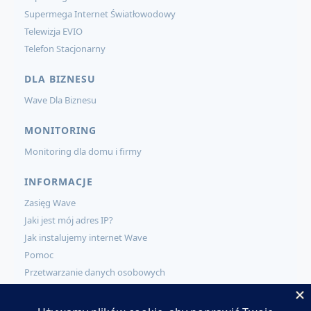
Supermega Internet Światłowodowy
Telewizja EVIO
Telefon Stacjonarny
DLA BIZNESU
Wave Dla Biznesu
MONITORING
Monitoring dla domu i firmy
INFORMACJE
Zasięg Wave
Jaki jest mój adres IP?
Jak instalujemy internet Wave
Pomoc
Przetwarzanie danych osobowych
KONTAKT