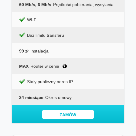
60 Mb/s, 6 Mb/s
Prędkość pobierania, wysyłania
WI-FI
Bez limitu transferu
99 zł
Instalacja
MAX
Router w cenie
Stały publiczny adres IP
24 miesiące
Okres umowy
ZAMÓW