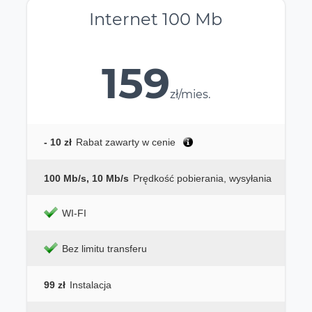
Internet 100 Mb
159
zł/mies.
- 10 zł
Rabat zawarty w cenie
100 Mb/s, 10 Mb/s
Prędkość pobierania, wysyłania
WI-FI
Bez limitu transferu
99 zł
Instalacja