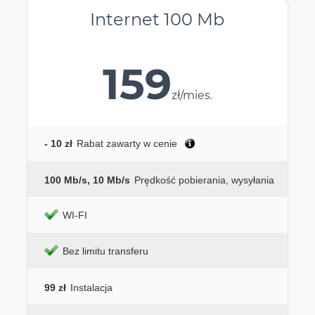
Internet 100 Mb
159
zł/mies.
- 10 zł
Rabat zawarty w cenie
100 Mb/s, 10 Mb/s
Prędkość pobierania, wysyłania
WI-FI
Bez limitu transferu
99 zł
Instalacja