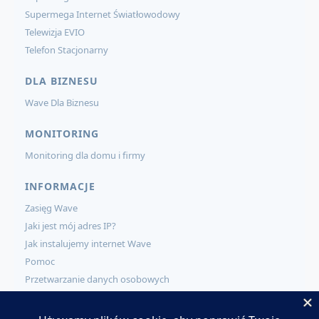
Supermega Internet Światłowodowy
Telewizja EVIO
Telefon Stacjonarny
DLA BIZNESU
Wave Dla Biznesu
MONITORING
Monitoring dla domu i firmy
INFORMACJE
Zasięg Wave
Jaki jest mój adres IP?
Jak instalujemy internet Wave
Pomoc
Przetwarzanie danych osobowych
KONTAKT