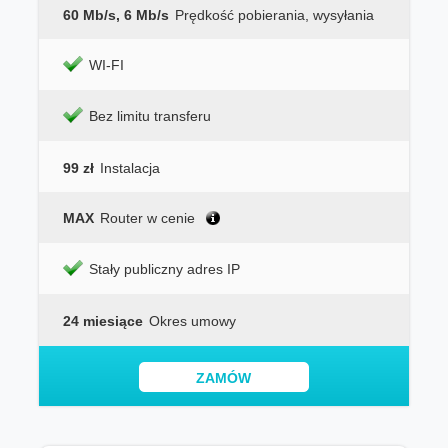
60 Mb/s, 6 Mb/s
Prędkość pobierania, wysyłania
WI-FI
Bez limitu transferu
99 zł
Instalacja
MAX
Router w cenie
Stały publiczny adres IP
24 miesiące
Okres umowy
ZAMÓW