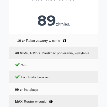
89
zł/mies.
- 10 zł
Rabat zawarty w cenie
40 Mb/s, 4 Mb/s
Prędkość pobierania, wysyłania
WI-FI
Bez limitu transferu
99 zł
Instalacja
MAX
Router w cenie