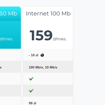
 60 Mb
Internet 100 Mb
159
zł/mies.
zł/mies.
- 10 zł
s
100 Mb/s, 10 Mb/s
99 zł