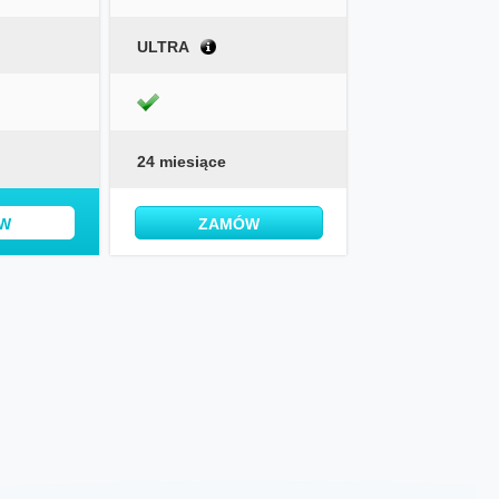
ULTRA
24 miesiące
W
ZAMÓW