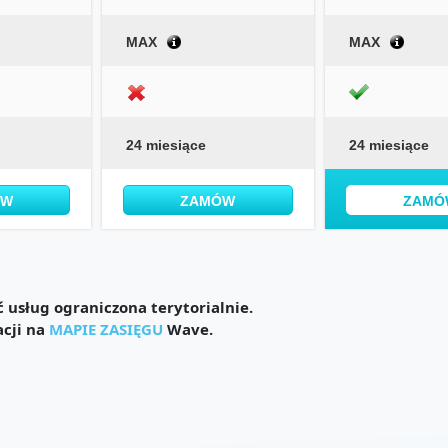
MAX
MAX
24 miesiące
24 miesiące
ÓW
ZAMÓW
ZAMÓ
usług ograniczona terytorialnie.
acji na
MAPIE ZASIĘGU
Wave.