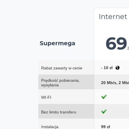
Internet
69
Supermega
- 10 zł
Rabat zawarty w cenie
Prędkość pobierania,
20 Mb/s, 2 Mb
wysyłania
WI-FI
Bez limitu transferu
Instalacja
99 zł