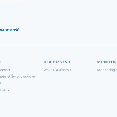
 WIADOMOŚĆ.
U
DLA BIZNESU
MONITOR
ternet
Wave Dla Biznesu
Monitoring d
nternet Światłowodowy
O
onarny