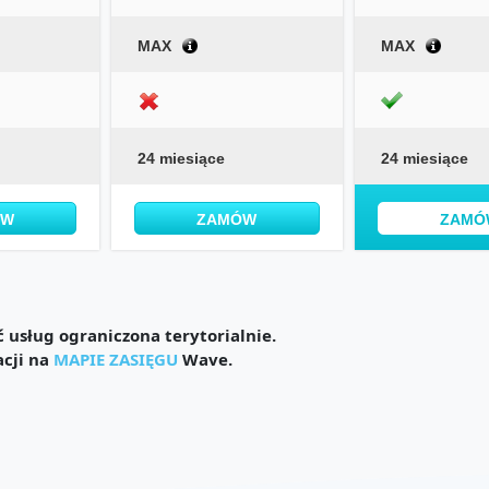
MAX
MAX
24 miesiące
24 miesiące
ÓW
ZAMÓW
ZAMÓ
usług ograniczona terytorialnie.
acji na
MAPIE ZASIĘGU
Wave.