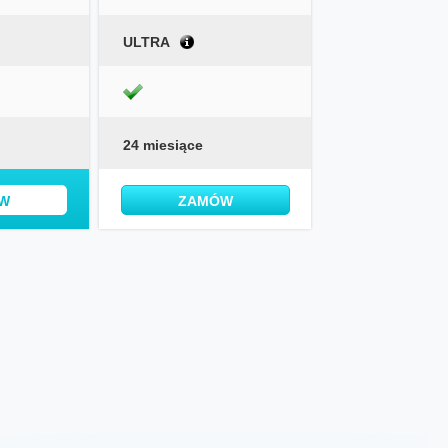
ULTRA
24 miesiące
W
ZAMÓW