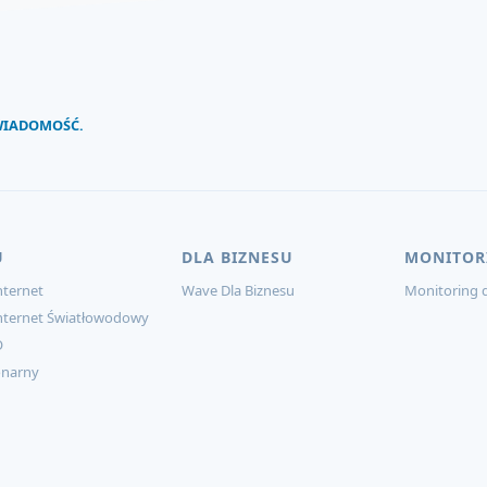
 WIADOMOŚĆ.
U
DLA BIZNESU
MONITOR
ternet
Wave Dla Biznesu
Monitoring d
nternet Światłowodowy
O
onarny