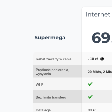
Internet
69
Supermega
- 10 zł
Rabat zawarty w cenie
Prędkość pobierania,
20 Mb/s, 2 Mb
wysyłania
WI-FI
Bez limitu transferu
Instalacja
99 zł