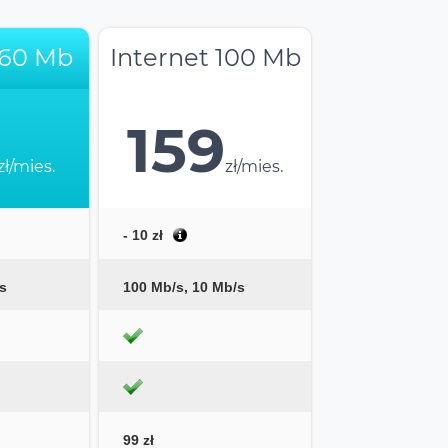
 60 Mb
Internet 100 Mb
159
zł/mies.
zł/mies.
- 10 zł
s
100 Mb/s, 10 Mb/s
99 zł