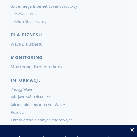
Supermega Internet Światłowodowy
Telewizja EVIO
Telefon Stacjonarny
DLA BIZNESU
Wave Dla Biznesu
MONITORING
Monitoring dla domu i firmy
INFORMACJE
Zasięg Wave
Jaki jest mój adres IP?
Jak instalujemy internet Wave
Pomoc
Przetwarzanie danych osobowych
KONTAKT