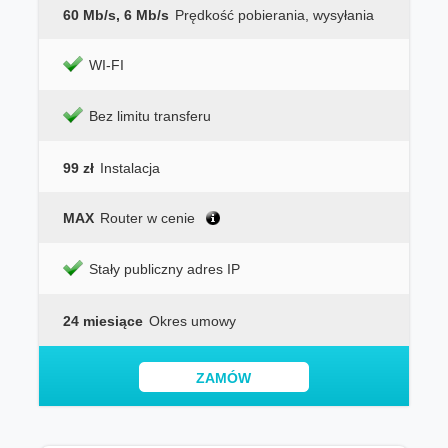
60 Mb/s, 6 Mb/s
Prędkość pobierania, wysyłania
WI-FI
Bez limitu transferu
99 zł
Instalacja
MAX
Router w cenie
Stały publiczny adres IP
24 miesiące
Okres umowy
ZAMÓW