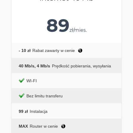
89
zł/mies.
- 10 zł
Rabat zawarty w cenie
40 Mb/s, 4 Mb/s
Prędkość pobierania, wysyłania
WI-FI
Bez limitu transferu
99 zł
Instalacja
MAX
Router w cenie