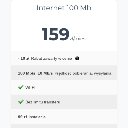
Internet 100 Mb
159
zł/mies.
- 10 zł
Rabat zawarty w cenie
100 Mb/s, 10 Mb/s
Prędkość pobierania, wysyłania
WI-FI
Bez limitu transferu
99 zł
Instalacja