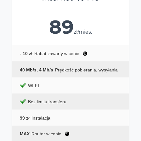
89
zł/mies.
- 10 zł
Rabat zawarty w cenie
40 Mb/s, 4 Mb/s
Prędkość pobierania, wysyłania
WI-FI
Bez limitu transferu
99 zł
Instalacja
MAX
Router w cenie