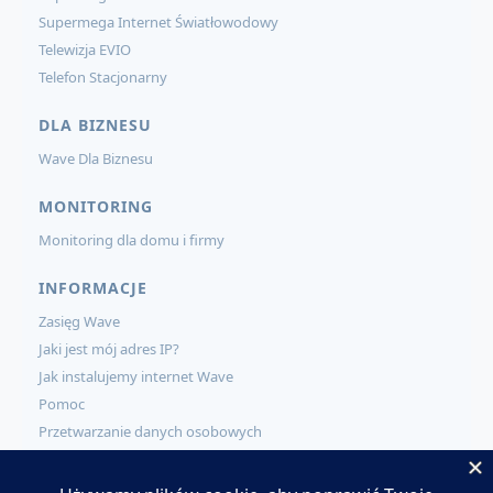
Supermega Internet Światłowodowy
Telewizja EVIO
Telefon Stacjonarny
DLA BIZNESU
Wave Dla Biznesu
MONITORING
Monitoring dla domu i firmy
INFORMACJE
Zasięg Wave
Jaki jest mój adres IP?
Jak instalujemy internet Wave
Pomoc
Przetwarzanie danych osobowych
KONTAKT