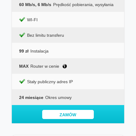
60 Mb/s, 6 Mb/s
Prędkość pobierania, wysyłania
WI-FI
Bez limitu transferu
99 zł
Instalacja
MAX
Router w cenie
Stały publiczny adres IP
24 miesiące
Okres umowy
ZAMÓW