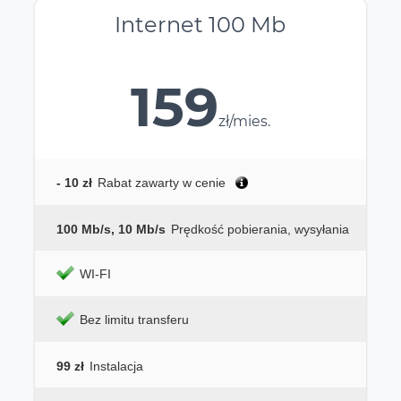
Internet 100 Mb
159
zł/mies.
- 10 zł
Rabat zawarty w cenie
100 Mb/s, 10 Mb/s
Prędkość pobierania, wysyłania
WI-FI
Bez limitu transferu
99 zł
Instalacja