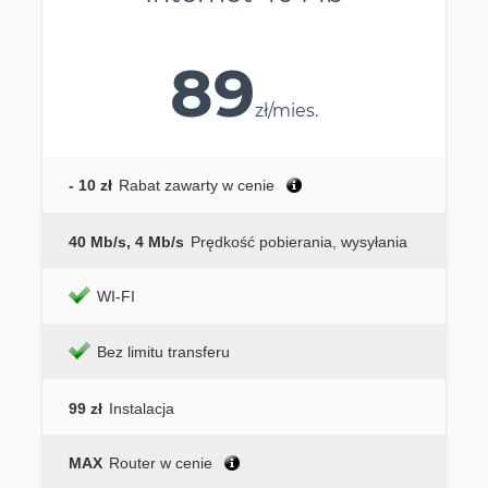
89
zł/mies.
- 10 zł
Rabat zawarty w cenie
40 Mb/s, 4 Mb/s
Prędkość pobierania, wysyłania
WI-FI
Bez limitu transferu
99 zł
Instalacja
MAX
Router w cenie