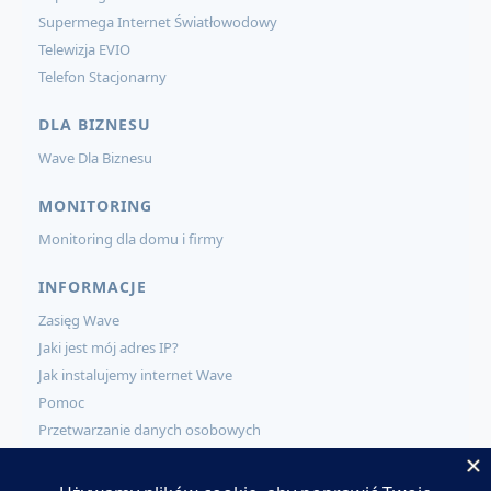
Supermega Internet Światłowodowy
Telewizja EVIO
Telefon Stacjonarny
DLA BIZNESU
Wave Dla Biznesu
MONITORING
Monitoring dla domu i firmy
INFORMACJE
Zasięg Wave
Jaki jest mój adres IP?
Jak instalujemy internet Wave
Pomoc
Przetwarzanie danych osobowych
KONTAKT