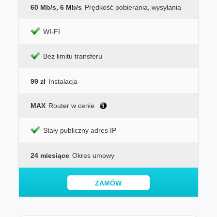
60 Mb/s, 6 Mb/s
Prędkość pobierania, wysyłania
WI-FI
Bez limitu transferu
99 zł
Instalacja
MAX
Router w cenie
Stały publiczny adres IP
24 miesiące
Okres umowy
ZAMÓW