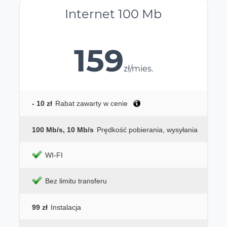
Internet 100 Mb
159
zł/mies.
- 10 zł
Rabat zawarty w cenie
100 Mb/s, 10 Mb/s
Prędkość pobierania, wysyłania
WI-FI
Bez limitu transferu
99 zł
Instalacja