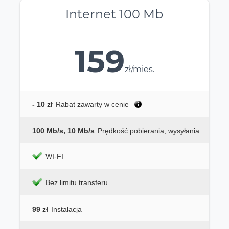
Internet 100 Mb
159
zł/mies.
- 10 zł
Rabat zawarty w cenie
100 Mb/s, 10 Mb/s
Prędkość pobierania, wysyłania
WI-FI
Bez limitu transferu
99 zł
Instalacja