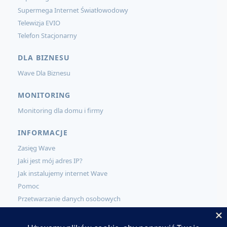
Supermega Internet Światłowodowy
Telewizja EVIO
Telefon Stacjonarny
DLA BIZNESU
Wave Dla Biznesu
MONITORING
Monitoring dla domu i firmy
INFORMACJE
Zasięg Wave
Jaki jest mój adres IP?
Jak instalujemy internet Wave
Pomoc
Przetwarzanie danych osobowych
KONTAKT