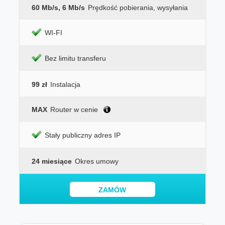
60 Mb/s, 6 Mb/s
Prędkość pobierania, wysyłania
WI-FI
Bez limitu transferu
99 zł
Instalacja
MAX
Router w cenie
Stały publiczny adres IP
24 miesiące
Okres umowy
ZAMÓW