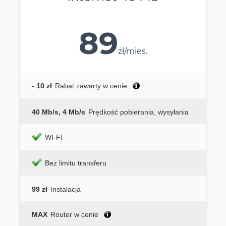
89
zł/mies.
- 10 zł
Rabat zawarty w cenie
40 Mb/s, 4 Mb/s
Prędkość pobierania, wysyłania
WI-FI
Bez limitu transferu
99 zł
Instalacja
MAX
Router w cenie