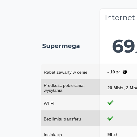
Internet
69
Supermega
- 10 zł
Rabat zawarty w cenie
Prędkość pobierania,
20 Mb/s, 2 Mb
wysyłania
WI-FI
Bez limitu transferu
Instalacja
99 zł