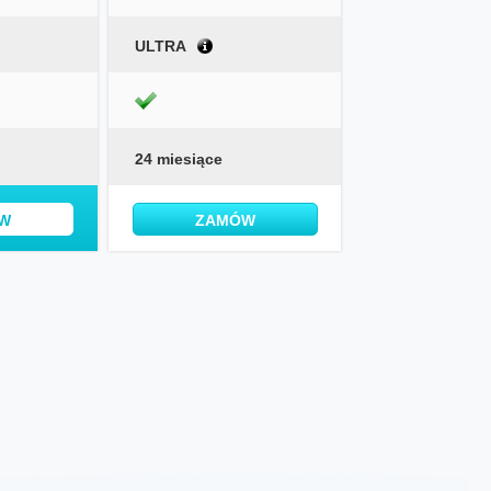
ULTRA
24 miesiące
W
ZAMÓW