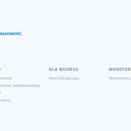
 WIADOMOŚĆ.
U
DLA BIZNESU
MONITOR
ternet
Wave Dla Biznesu
Monitoring d
nternet Światłowodowy
O
onarny