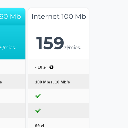
 60 Mb
Internet 100 Mb
159
zł/mies.
zł/mies.
- 10 zł
s
100 Mb/s, 10 Mb/s
99 zł