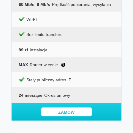
60 Mb/s, 6 Mb/s
Prędkość pobierania, wysyłania
WI-FI
Bez limitu transferu
99 zł
Instalacja
MAX
Router w cenie
Stały publiczny adres IP
24 miesiące
Okres umowy
ZAMÓW