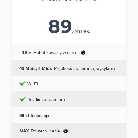
89
zł/mies.
- 10 zł
Rabat zawarty w cenie
40 Mb/s, 4 Mb/s
Prędkość pobierania, wysyłania
WI-FI
Bez limitu transferu
99 zł
Instalacja
MAX
Router w cenie