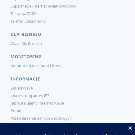
Supermega Internet Światłowodowy
Telewizja EVIO
Telefon Stacjonarny
DLA BIZNESU
Wave Dla Biznesu
MONITORING
Monitoring dla domu i firmy
INFORMACJE
Zasięg Wave
Jaki jest mój adres IP?
Jak instalujemy internet Wave
Pomoc
Przetwarzanie danych osobowych
KONTAKT