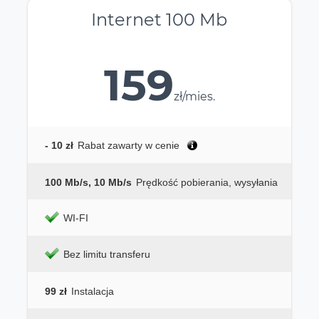
Internet 100 Mb
159
zł/mies.
- 10 zł
Rabat zawarty w cenie
100 Mb/s, 10 Mb/s
Prędkość pobierania, wysyłania
WI-FI
Bez limitu transferu
99 zł
Instalacja