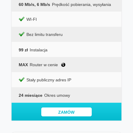
60 Mb/s, 6 Mb/s
Prędkość pobierania, wysyłania
WI-FI
Bez limitu transferu
99 zł
Instalacja
MAX
Router w cenie
Stały publiczny adres IP
24 miesiące
Okres umowy
ZAMÓW