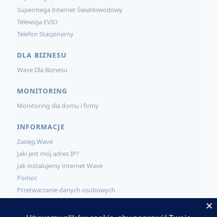
Supermega Internet Światłowodowy
Telewizja EVIO
Telefon Stacjonarny
DLA BIZNESU
Wave Dla Biznesu
MONITORING
Monitoring dla domu i firmy
INFORMACJE
Zasięg Wave
Jaki jest mój adres IP?
Jak instalujemy internet Wave
Pomoc
Przetwarzanie danych osobowych
KONTAKT