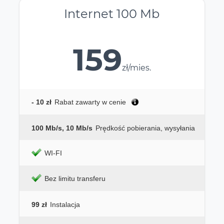
Internet 100 Mb
159
zł/mies.
- 10 zł
Rabat zawarty w cenie
100 Mb/s, 10 Mb/s
Prędkość pobierania, wysyłania
WI-FI
Bez limitu transferu
99 zł
Instalacja