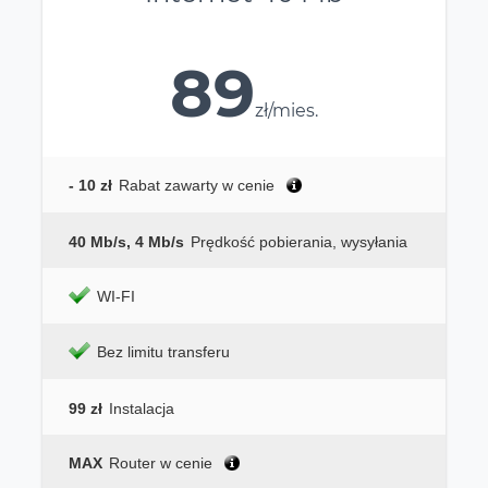
89
zł/mies.
- 10 zł
Rabat zawarty w cenie
40 Mb/s, 4 Mb/s
Prędkość pobierania, wysyłania
WI-FI
Bez limitu transferu
99 zł
Instalacja
MAX
Router w cenie