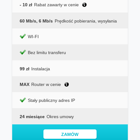
- 10 zł
Rabat zawarty w cenie
60 Mb/s, 6 Mb/s
Prędkość pobierania, wysyłania
WI-FI
Bez limitu transferu
99 zł
Instalacja
MAX
Router w cenie
Stały publiczny adres IP
24 miesiące
Okres umowy
ZAMÓW