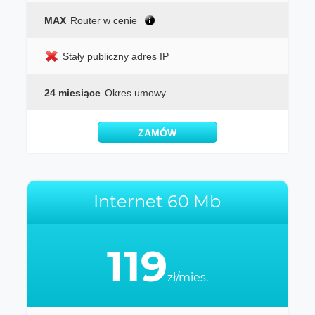
MAX
Router w cenie
Stały publiczny adres IP
24 miesiące
Okres umowy
ZAMÓW
Internet 60 Mb
119
zł/mies.