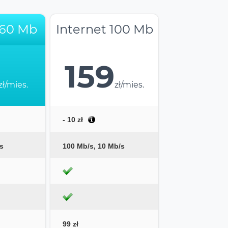
 60 Mb
Internet 100 Mb
159
zł/mies.
zł/mies.
- 10 zł
s
100 Mb/s, 10 Mb/s
99 zł