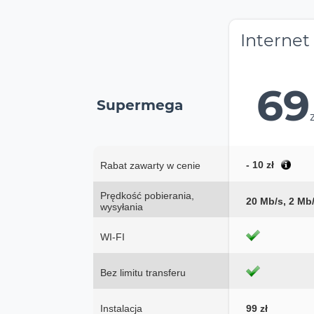
Internet
69
Supermega
- 10 zł
Rabat zawarty w cenie
Prędkość pobierania,
20 Mb/s, 2 Mb
wysyłania
WI-FI
Bez limitu transferu
Instalacja
99 zł