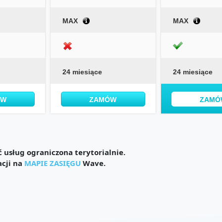
MAX
MAX
24 miesiące
24 miesiące
ÓW
ZAMÓW
ZAMÓ
usług ograniczona terytorialnie.
acji na
MAPIE ZASIĘGU
Wave.