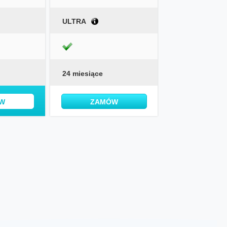
ULTRA
24 miesiące
W
ZAMÓW