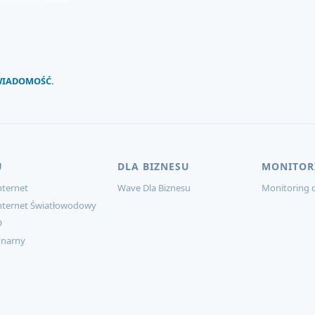
 WIADOMOŚĆ.
U
DLA BIZNESU
MONITOR
ternet
Wave Dla Biznesu
Monitoring d
nternet Światłowodowy
O
onarny