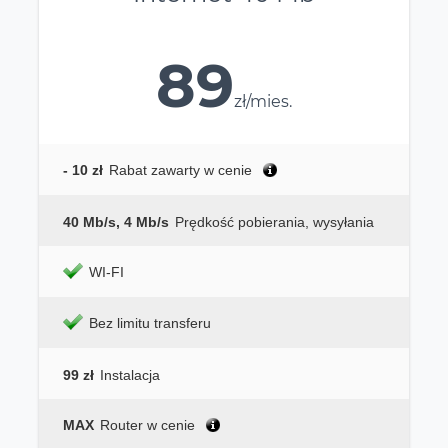
89
zł/mies.
- 10 zł
Rabat zawarty w cenie
40 Mb/s, 4 Mb/s
Prędkość pobierania, wysyłania
WI-FI
Bez limitu transferu
99 zł
Instalacja
MAX
Router w cenie