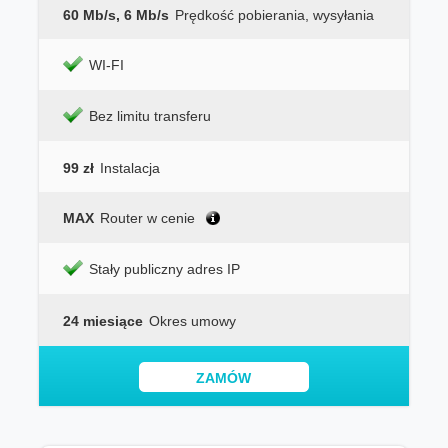
60 Mb/s, 6 Mb/s
Prędkość pobierania, wysyłania
WI-FI
Bez limitu transferu
99 zł
Instalacja
MAX
Router w cenie
Stały publiczny adres IP
24 miesiące
Okres umowy
ZAMÓW