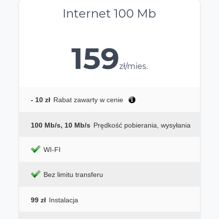
Internet 100 Mb
159
zł/mies.
- 10 zł
Rabat zawarty w cenie
100 Mb/s, 10 Mb/s
Prędkość pobierania, wysyłania
WI-FI
Bez limitu transferu
99 zł
Instalacja