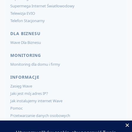
Supermega Internet Światłowodowy
Telewizja EVIO
Telefon Stacjonarny
DLA BIZNESU
Wave Dla Biznesu
MONITORING
Monitoring dla domu i firmy
INFORMACJE
Zasięg Wave
Jaki jest mój adres IP?
Jak instalujemy internet Wave
Pomoc
Przetwarzanie danych osobowych
KONTAKT