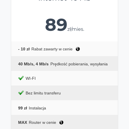
89
zł/mies.
- 10 zł
Rabat zawarty w cenie
40 Mb/s, 4 Mb/s
Prędkość pobierania, wysyłania
WI-FI
Bez limitu transferu
99 zł
Instalacja
MAX
Router w cenie