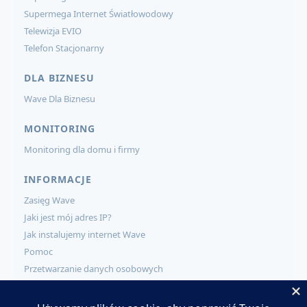
Supermega Internet Światłowodowy
Telewizja EVIO
Telefon Stacjonarny
DLA BIZNESU
Wave Dla Biznesu
MONITORING
Monitoring dla domu i firmy
INFORMACJE
Zasięg Wave
Jaki jest mój adres IP?
Jak instalujemy internet Wave
Pomoc
Przetwarzanie danych osobowych
KONTAKT