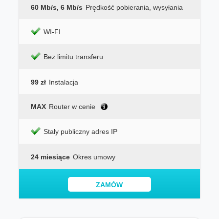
60 Mb/s, 6 Mb/s
Prędkość pobierania, wysyłania
WI-FI
Bez limitu transferu
99 zł
Instalacja
MAX
Router w cenie
Stały publiczny adres IP
24 miesiące
Okres umowy
ZAMÓW