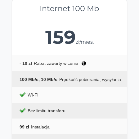
Internet 100 Mb
159
zł/mies.
- 10 zł
Rabat zawarty w cenie
100 Mb/s, 10 Mb/s
Prędkość pobierania, wysyłania
WI-FI
Bez limitu transferu
99 zł
Instalacja