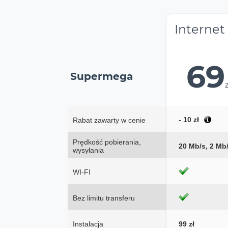
Internet
69
Supermega
- 10 zł
Rabat zawarty w cenie
Prędkość pobierania,
20 Mb/s, 2 Mb
wysyłania
WI-FI
Bez limitu transferu
Instalacja
99 zł