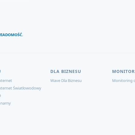
 WIADOMOŚĆ.
U
DLA BIZNESU
MONITOR
ternet
Wave Dla Biznesu
Monitoring d
nternet Światłowodowy
O
onarny