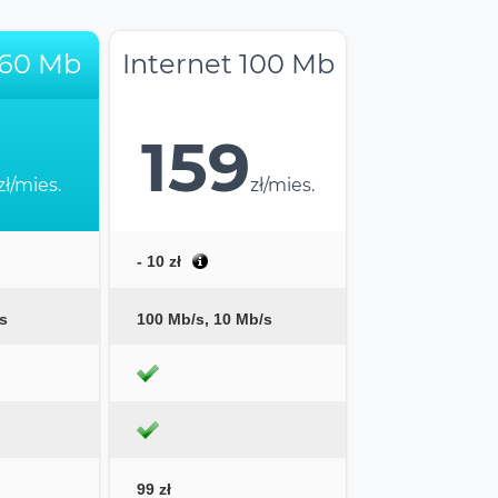
 60 Mb
Internet 100 Mb
159
zł/mies.
zł/mies.
- 10 zł
s
100 Mb/s, 10 Mb/s
99 zł