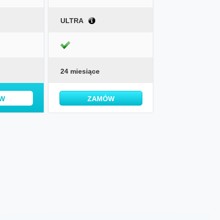
ULTRA
24 miesiące
W
ZAMÓW