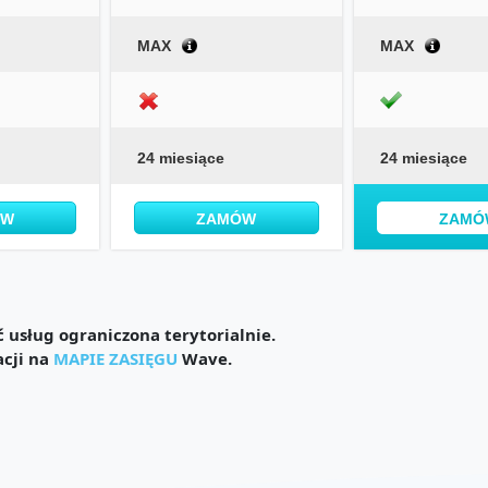
MAX
MAX
24 miesiące
24 miesiące
ÓW
ZAMÓW
ZAMÓ
usług ograniczona terytorialnie.
acji na
MAPIE ZASIĘGU
Wave.