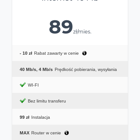
89
zł/mies.
- 10 zł
Rabat zawarty w cenie
40 Mb/s, 4 Mb/s
Prędkość pobierania, wysyłania
WI-FI
Bez limitu transferu
99 zł
Instalacja
MAX
Router w cenie