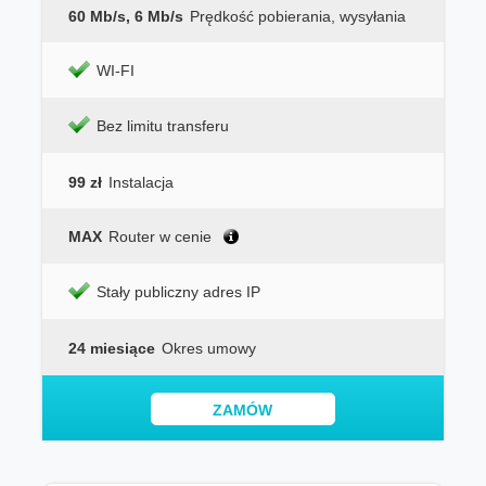
60 Mb/s, 6 Mb/s
Prędkość pobierania, wysyłania
WI-FI
Bez limitu transferu
99 zł
Instalacja
MAX
Router w cenie
Stały publiczny adres IP
24 miesiące
Okres umowy
ZAMÓW