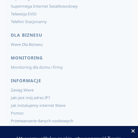
Supermega Internet Światłowodowy
Telewizja EVIO
Telefon Stacjonarny
DLA BIZNESU
Wave Dla Biznesu
MONITORING
Monitoring dla domu i firmy
INFORMACJE
Zasięg Wave
Jaki jest mój adres IP?
Jak instalujemy internet Wave
Pomoc
Przetwarzanie danych osobowych
KONTAKT