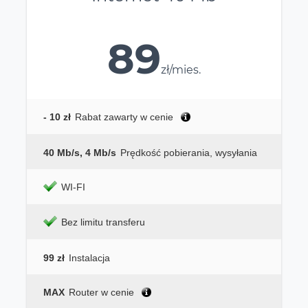
89
zł/mies.
- 10 zł
Rabat zawarty w cenie
40 Mb/s, 4 Mb/s
Prędkość pobierania, wysyłania
WI-FI
Bez limitu transferu
99 zł
Instalacja
MAX
Router w cenie