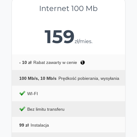
Internet 100 Mb
159
zł/mies.
- 10 zł
Rabat zawarty w cenie
100 Mb/s, 10 Mb/s
Prędkość pobierania, wysyłania
WI-FI
Bez limitu transferu
99 zł
Instalacja