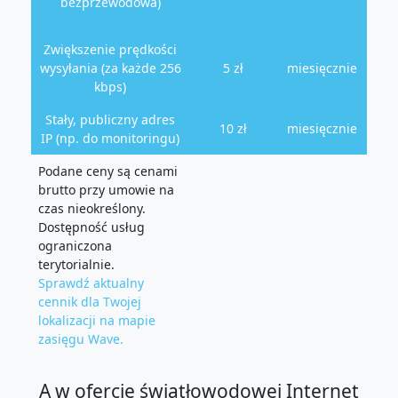
bezprzewodowa)
Zwiększenie prędkości
wysyłania (za każde 256
5 zł
miesięcznie
kbps)
Stały, publiczny adres
10 zł
miesięcznie
IP (np. do monitoringu)
Podane ceny są cenami
brutto przy umowie na
czas nieokreślony.
Dostępność usług
ograniczona
terytorialnie.
Sprawdź aktualny
cennik dla Twojej
lokalizacji na mapie
zasięgu Wave.
A w ofercie światłowodowej Internet