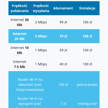
Prędkość
Prędkość
Abonament
Instalacja
pobierania
wysyłania
Internet
30
3 Mbps
99 zł
100 zł
Mb
Internet
2 Mbps
79 zł
100 zł
20 Mb
Internet
10
1 Mbps
59 zł
100 zł
Mb
Internet
1 Mbps
49 zł
100 zł
7.5 Mb
Router Wi-Fi na
własność (sieć
100 zł
jednorazowo
bezprzewodowa)
Router Wi-Fi na
wynajem (sieć
7 zł
miesięcznie