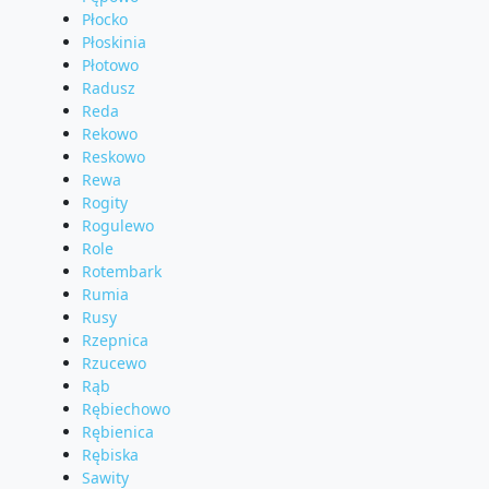
Płocko
Płoskinia
Płotowo
Radusz
Reda
Rekowo
Reskowo
Rewa
Rogity
Rogulewo
Role
Rotembark
Rumia
Rusy
Rzepnica
Rzucewo
Rąb
Rębiechowo
Rębienica
Rębiska
Sawity