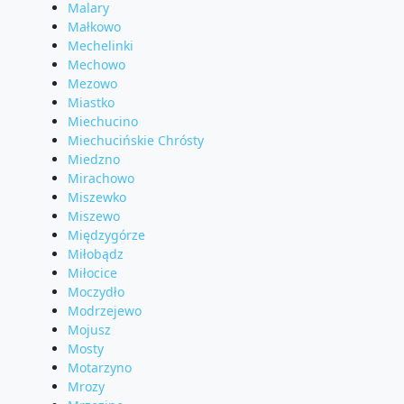
Malary
Małkowo
Mechelinki
Mechowo
Mezowo
Miastko
Miechucino
Miechucińskie Chrósty
Miedzno
Mirachowo
Miszewko
Miszewo
Międzygórze
Miłobądz
Miłocice
Moczydło
Modrzejewo
Mojusz
Mosty
Motarzyno
Mrozy