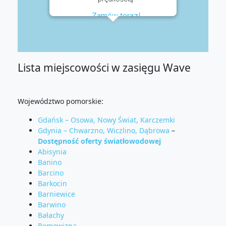
Zamów teraz!
Lista miejscowości w zasięgu Wave
Województwo pomorskie:
Gdańsk – Osowa, Nowy Świat, Karczemki
Gdynia – Chwarzno, Wiczlino, Dąbrowa
–
Dostępność oferty światłowodowej
Abisynia
Banino
Barcino
Barkocin
Barniewice
Barwino
Bałachy
Bemowizna