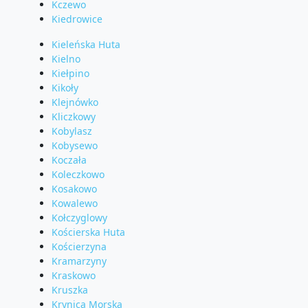
Kczewo
Kiedrowice
Kieleńska Huta
Kielno
Kiełpino
Kikoły
Klejnówko
Kliczkowy
Kobylasz
Kobysewo
Koczała
Koleczkowo
Kosakowo
Kowalewo
Kołczyglowy
Kościerska Huta
Kościerzyna
Kramarzyny
Kraskowo
Kruszka
Krynica Morska