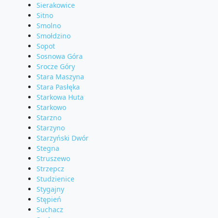
Sierakowice
Sitno
Smolno
Smołdzino
Sopot
Sosnowa Góra
Srocze Góry
Stara Maszyna
Stara Pasłęka
Starkowa Huta
Starkowo
Starzno
Starzyno
Starzyński Dwór
Stegna
Struszewo
Strzepcz
Studzienice
Stygajny
Stępień
Suchacz