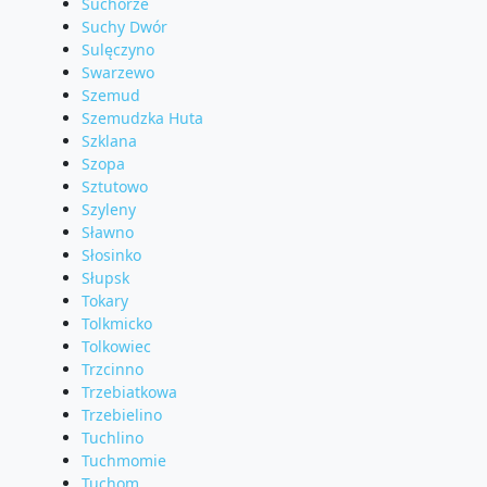
Suchorze
Suchy Dwór
Sulęczyno
Swarzewo
Szemud
Szemudzka Huta
Szklana
Szopa
Sztutowo
Szyleny
Sławno
Słosinko
Słupsk
Tokary
Tolkmicko
Tolkowiec
Trzcinno
Trzebiatkowa
Trzebielino
Tuchlino
Tuchmomie
Tuchom