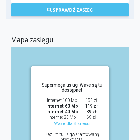
SPRAWDŹ ZASIĘG
Mapa zasięgu
Supermega usługi Wave są tu
dostępne!
Internet 100 Mb
159 zł
Internet 60 Mb
119 zł
Internet 40 Mb
89 zł
Internet 20 Mb
69 zł
Wave dla Biznesu
Bez limitu i z gwarantowaną
prędkością!