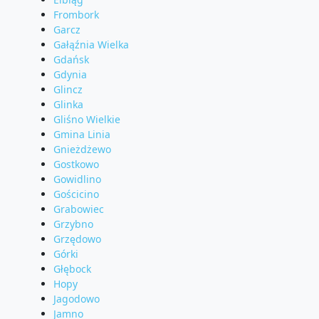
Frombork
Garcz
Gałąźnia Wielka
Gdańsk
Gdynia
Glincz
Glinka
Gliśno Wielkie
Gmina Linia
Gnieżdżewo
Gostkowo
Gowidlino
Gościcino
Grabowiec
Grzybno
Grzędowo
Górki
Głębock
Hopy
Jagodowo
Jamno