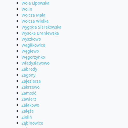
Wola Lipowska
Wolin
Wołcza Mała
Wołcza Wielka
Wygoda Sierakowska
Wysoka Braniewska
Wyszkowo
Wąglikowice
Węglewo
Węgorzynko
Władysławowo
Zabrody
Zagony
Zajezierze
Zakrzewo
Zamość
Zawierz
Załakowo
Załęże
Zieliń
Ząbinowice