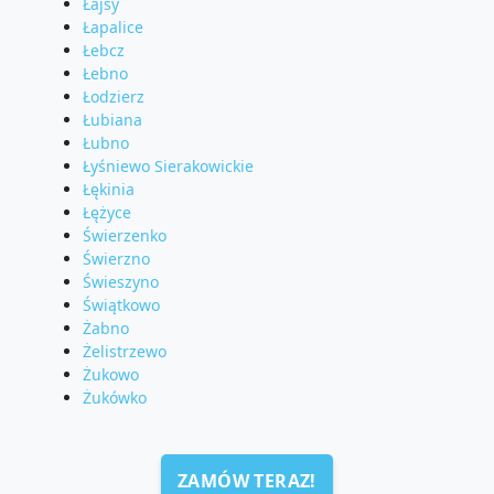
Łajsy
Łapalice
Łebcz
Łebno
Łodzierz
Łubiana
Łubno
Łyśniewo Sierakowickie
Łękinia
Łężyce
Świerzenko
Świerzno
Świeszyno
Świątkowo
Żabno
Żelistrzewo
Żukowo
Żukówko
ZAMÓW TERAZ!