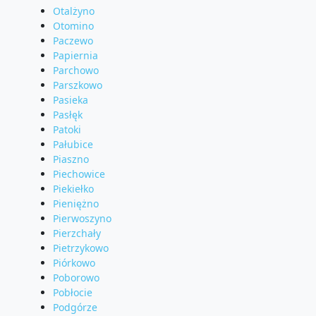
Otalżyno
Otomino
Paczewo
Papiernia
Parchowo
Parszkowo
Pasieka
Pasłęk
Patoki
Pałubice
Piaszno
Piechowice
Piekiełko
Pieniężno
Pierwoszyno
Pierzchały
Pietrzykowo
Piórkowo
Poborowo
Pobłocie
Podgórze