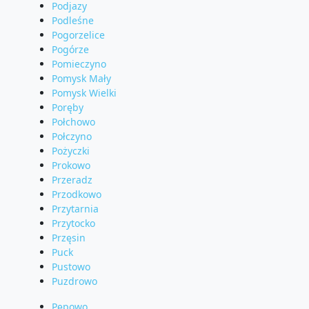
Podjazy
Podleśne
Pogorzelice
Pogórze
Pomieczyno
Pomysk Mały
Pomysk Wielki
Poręby
Połchowo
Połczyno
Pożyczki
Prokowo
Przeradz
Przodkowo
Przytarnia
Przytocko
Przęsin
Puck
Pustowo
Puzdrowo
Pępowo