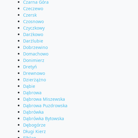
Czarna Góra
Czeczewo
Czersk
Czosnowo
Czyczkowy
Darżkowo
Darżlubie
Dobrzewino
Domachowo
Donimierz
Dretyń
Drewnowo
Dzierżążno
Dąbie
Dąbrowa
Dąbrowa Miszewska
Dąbrowa Puzdrowska
Dąbrówka
Dąbrówka Bytowska
Dębogórze
Długi Kierz
Elbląg