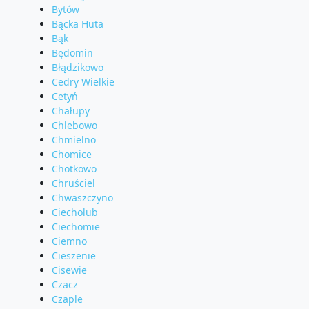
Bytów
Bącka Huta
Bąk
Będomin
Błądzikowo
Cedry Wielkie
Cetyń
Chałupy
Chlebowo
Chmielno
Chomice
Chotkowo
Chruściel
Chwaszczyno
Ciecholub
Ciechomie
Ciemno
Cieszenie
Cisewie
Czacz
Czaple