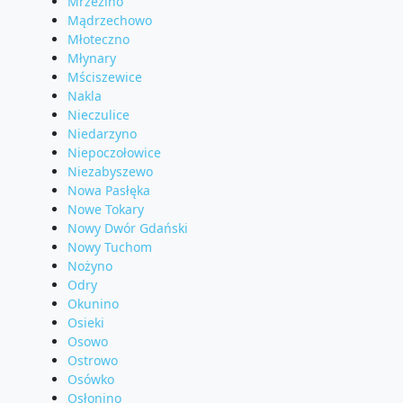
Mrzezino
Mądrzechowo
Młoteczno
Młynary
Mściszewice
Nakla
Nieczulice
Niedarzyno
Niepoczołowice
Niezabyszewo
Nowa Pasłęka
Nowe Tokary
Nowy Dwór Gdański
Nowy Tuchom
Nożyno
Odry
Okunino
Osieki
Osowo
Ostrowo
Osówko
Osłonino