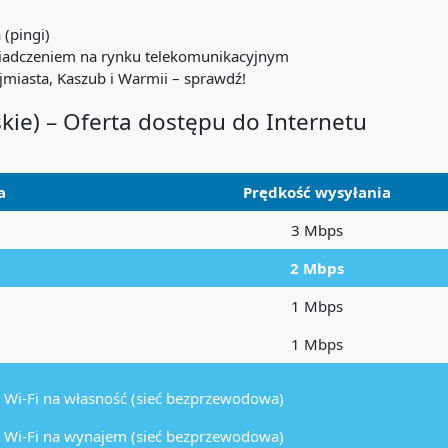
 (pingi)
wiadczeniem na rynku telekomunikacyjnym
miasta, Kaszub i Warmii – sprawdź!
e) – Oferta dostępu do Internetu
a
Prędkość wysyłania
3 Mbps
2 Mbps
1 Mbps
1 Mbps
 Wi-Fi na własność (sieć bezprzewodowa)
 Wi-Fi na wynajem (sieć bezprzewodowa)