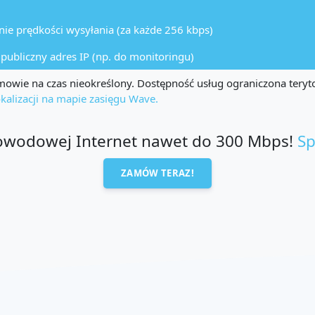
ie prędkości wysyłania (za każde 256 kbps)
, publiczny adres IP (np. do monitoringu)
owie na czas nieokreślony. Dostępność usług ograniczona teryto
kalizacji na mapie zasięgu Wave.
łowodowej Internet nawet do 300 Mbps!
Sp
ZAMÓW TERAZ!