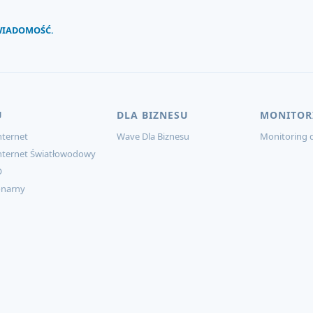
 WIADOMOŚĆ.
U
DLA BIZNESU
MONITOR
ternet
Wave Dla Biznesu
Monitoring d
nternet Światłowodowy
O
onarny