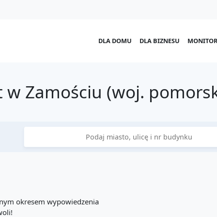
DLA DOMU
DLA BIZNESU
MONITOR
 w Zamościu (woj. pomorsk
cznym okresem wypowiedzenia
oli!