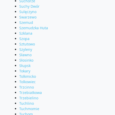
Suchorze
Suchy Dwór
Sulęczyno
Swarzewo
Szemud
Szemudzka Huta
Szklana
Szopa
Sztutowo
Szyleny
Sławno
Słosinko
Słupsk
Tokary
Tolkmicko
Tolkowiec
Trzcinno
Trzebiatkowa
Trzebielino
Tuchlino
Tuchmomie
Tuchom