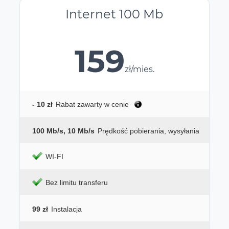
Internet 100 Mb
159
zł/mies.
- 10 zł
Rabat zawarty w cenie
100 Mb/s, 10 Mb/s
Prędkość pobierania, wysyłania
WI-FI
Bez limitu transferu
99 zł
Instalacja