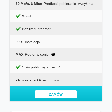
60 Mb/s, 6 Mb/s
Prędkość pobierania, wysyłania
WI-FI
Bez limitu transferu
99 zł
Instalacja
MAX
Router w cenie
Stały publiczny adres IP
24 miesiące
Okres umowy
ZAMÓW