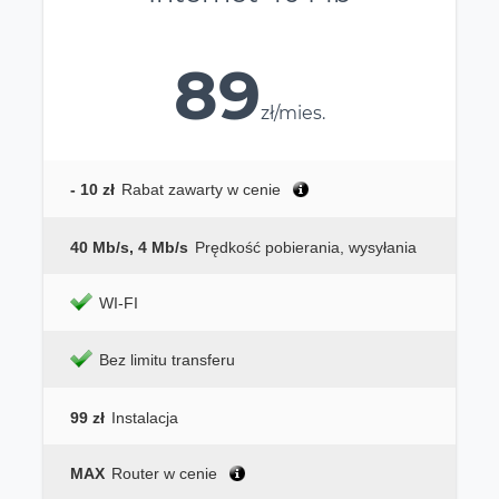
89
zł/mies.
- 10 zł
Rabat zawarty w cenie
40 Mb/s, 4 Mb/s
Prędkość pobierania, wysyłania
WI-FI
Bez limitu transferu
99 zł
Instalacja
MAX
Router w cenie