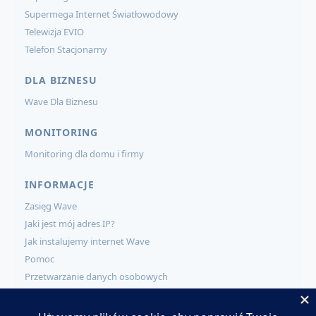
Supermega Internet Światłowodowy
Telewizja EVIO
Telefon Stacjonarny
DLA BIZNESU
Wave Dla Biznesu
MONITORING
Monitoring dla domu i firmy
INFORMACJE
Zasięg Wave
Jaki jest mój adres IP?
Jak instalujemy internet Wave
Pomoc
Przetwarzanie danych osobowych
KONTAKT