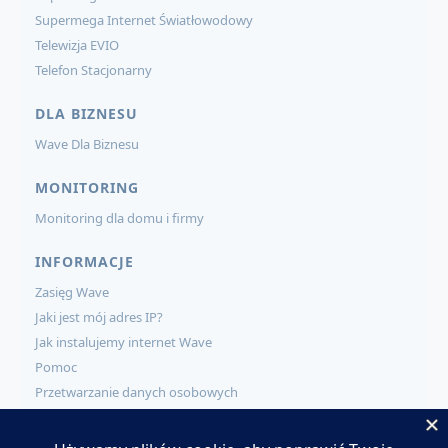
Supermega Internet Światłowodowy
Telewizja EVIO
Telefon Stacjonarny
DLA BIZNESU
Wave Dla Biznesu
MONITORING
Monitoring dla domu i firmy
INFORMACJE
Zasięg Wave
Jaki jest mój adres IP?
Jak instalujemy internet Wave
Pomoc
Przetwarzanie danych osobowych
KONTAKT