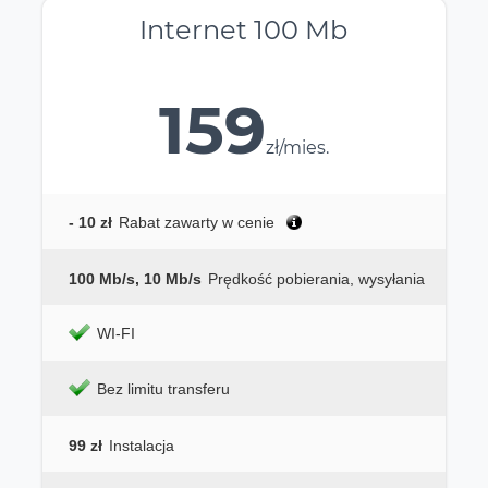
Internet 100 Mb
159
zł/mies.
- 10 zł
Rabat zawarty w cenie
100 Mb/s, 10 Mb/s
Prędkość pobierania, wysyłania
WI-FI
Bez limitu transferu
99 zł
Instalacja