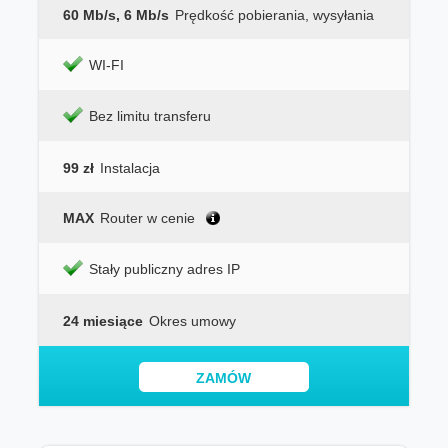
60 Mb/s, 6 Mb/s
Prędkość pobierania, wysyłania
WI-FI
Bez limitu transferu
99 zł
Instalacja
MAX
Router w cenie
Stały publiczny adres IP
24 miesiące
Okres umowy
ZAMÓW