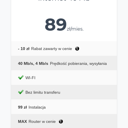
89
zł/mies.
- 10 zł
Rabat zawarty w cenie
40 Mb/s, 4 Mb/s
Prędkość pobierania, wysyłania
WI-FI
Bez limitu transferu
99 zł
Instalacja
MAX
Router w cenie