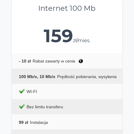
Internet 100 Mb
159
zł/mies.
- 10 zł
Rabat zawarty w cenie
100 Mb/s, 10 Mb/s
Prędkość pobierania, wysyłania
WI-FI
Bez limitu transferu
99 zł
Instalacja