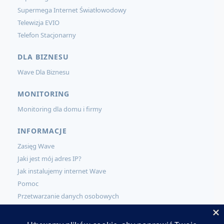
Supermega Internet Światłowodowy
Telewizja EVIO
Telefon Stacjonarny
DLA BIZNESU
Wave Dla Biznesu
MONITORING
Monitoring dla domu i firmy
INFORMACJE
Zasięg Wave
Jaki jest mój adres IP?
Jak instalujemy internet Wave
Pomoc
Przetwarzanie danych osobowych
KONTAKT