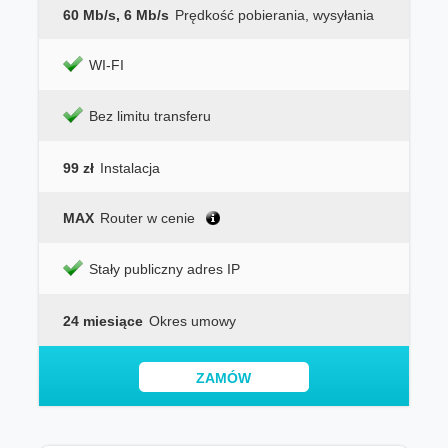
60 Mb/s, 6 Mb/s
Prędkość pobierania, wysyłania
WI-FI
Bez limitu transferu
99 zł
Instalacja
MAX
Router w cenie
Stały publiczny adres IP
24 miesiące
Okres umowy
ZAMÓW