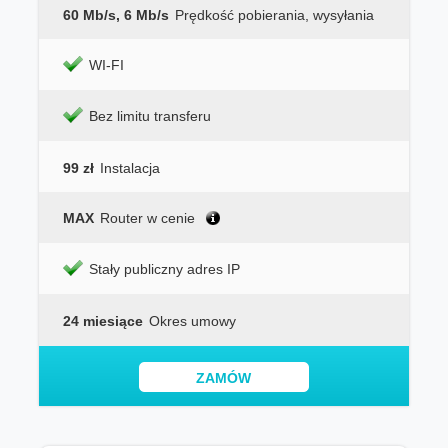
60 Mb/s, 6 Mb/s
Prędkość pobierania, wysyłania
WI-FI
Bez limitu transferu
99 zł
Instalacja
MAX
Router w cenie
Stały publiczny adres IP
24 miesiące
Okres umowy
ZAMÓW