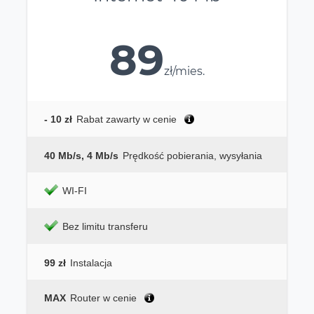
89
zł/mies.
- 10 zł
Rabat zawarty w cenie
40 Mb/s, 4 Mb/s
Prędkość pobierania, wysyłania
WI-FI
Bez limitu transferu
99 zł
Instalacja
MAX
Router w cenie