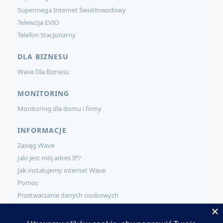
Supermega Internet Światłowodowy
Telewizja EVIO
Telefon Stacjonarny
DLA BIZNESU
Wave Dla Biznesu
MONITORING
Monitoring dla domu i firmy
INFORMACJE
Zasięg Wave
Jaki jest mój adres IP?
Jak instalujemy internet Wave
Pomoc
Przetwarzanie danych osobowych
KONTAKT