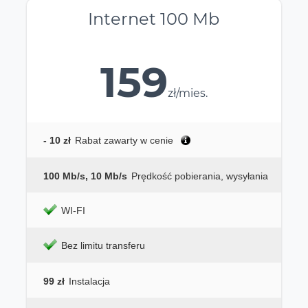
Internet 100 Mb
159
zł/mies.
- 10 zł
Rabat zawarty w cenie
100 Mb/s, 10 Mb/s
Prędkość pobierania, wysyłania
WI-FI
Bez limitu transferu
99 zł
Instalacja