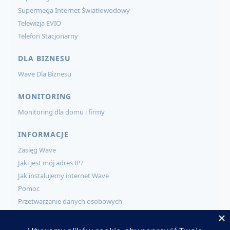
Supermega Internet Światłowodowy
Telewizja EVIO
Telefon Stacjonarny
DLA BIZNESU
Wave Dla Biznesu
MONITORING
Monitoring dla domu i firmy
INFORMACJE
Zasięg Wave
Jaki jest mój adres IP?
Jak instalujemy internet Wave
Pomoc
Przetwarzanie danych osobowych
KONTAKT