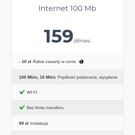
Internet 100 Mb
159
zł/mies.
- 10 zł
Rabat zawarty w cenie
100 Mb/s, 10 Mb/s
Prędkość pobierania, wysyłania
WI-FI
Bez limitu transferu
99 zł
Instalacja