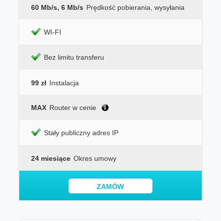
60 Mb/s, 6 Mb/s
Prędkość pobierania, wysyłania
WI-FI
Bez limitu transferu
99 zł
Instalacja
MAX
Router w cenie
Stały publiczny adres IP
24 miesiące
Okres umowy
ZAMÓW