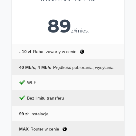
89
zł/mies.
- 10 zł
Rabat zawarty w cenie
40 Mb/s, 4 Mb/s
Prędkość pobierania, wysyłania
WI-FI
Bez limitu transferu
99 zł
Instalacja
MAX
Router w cenie