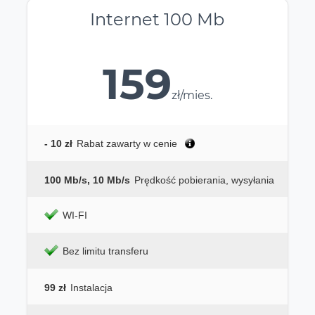
Internet 100 Mb
159
zł/mies.
- 10 zł
Rabat zawarty w cenie
100 Mb/s, 10 Mb/s
Prędkość pobierania, wysyłania
WI-FI
Bez limitu transferu
99 zł
Instalacja