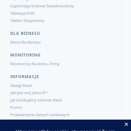
Supermega Internet Światłowodowy
Telewizja EVIO
Telefon Stacjonarny
DLA BIZNESU
Wave Dla Biznesu
MONITORING
Monitoring dla domu i firmy
INFORMACJE
Zasięg Wave
Jaki jest mój adres IP?
Jak instalujemy internet Wave
Pomoc
Przetwarzanie danych osobowych
KONTAKT