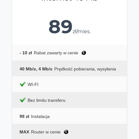
89
zł/mies.
- 10 zł
Rabat zawarty w cenie
40 Mb/s, 4 Mb/s
Prędkość pobierania, wysyłania
WI-FI
Bez limitu transferu
99 zł
Instalacja
MAX
Router w cenie