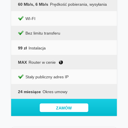
60 Mb/s, 6 Mb/s
Prędkość pobierania, wysyłania
WI-FI
Bez limitu transferu
99 zł
Instalacja
MAX
Router w cenie
Stały publiczny adres IP
24 miesiące
Okres umowy
ZAMÓW