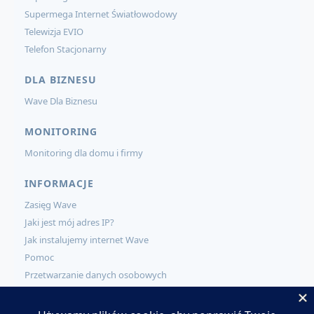
Supermega Internet Światłowodowy
Telewizja EVIO
Telefon Stacjonarny
DLA BIZNESU
Wave Dla Biznesu
MONITORING
Monitoring dla domu i firmy
INFORMACJE
Zasięg Wave
Jaki jest mój adres IP?
Jak instalujemy internet Wave
Pomoc
Przetwarzanie danych osobowych
KONTAKT