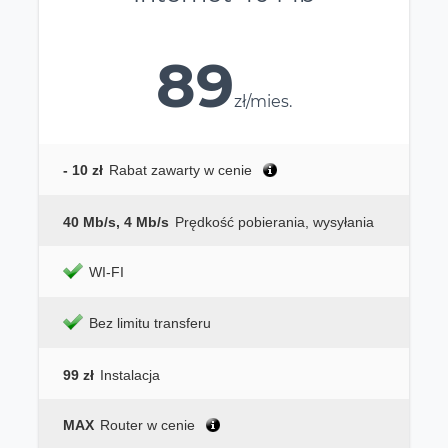
89
zł/mies.
- 10 zł
Rabat zawarty w cenie
40 Mb/s, 4 Mb/s
Prędkość pobierania, wysyłania
WI-FI
Bez limitu transferu
99 zł
Instalacja
MAX
Router w cenie