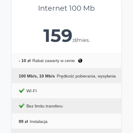
Internet 100 Mb
159
zł/mies.
- 10 zł
Rabat zawarty w cenie
100 Mb/s, 10 Mb/s
Prędkość pobierania, wysyłania
WI-FI
Bez limitu transferu
99 zł
Instalacja