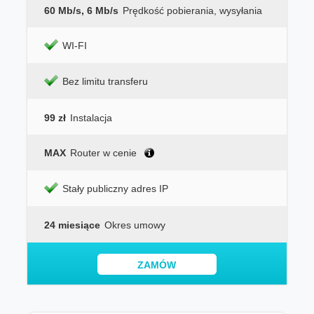
60 Mb/s, 6 Mb/s
Prędkość pobierania, wysyłania
WI-FI
Bez limitu transferu
99 zł
Instalacja
MAX
Router w cenie
Stały publiczny adres IP
24 miesiące
Okres umowy
ZAMÓW