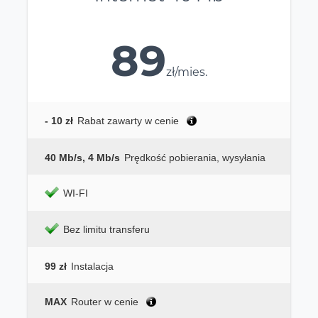
89
zł/mies.
- 10 zł
Rabat zawarty w cenie
40 Mb/s, 4 Mb/s
Prędkość pobierania, wysyłania
WI-FI
Bez limitu transferu
99 zł
Instalacja
MAX
Router w cenie