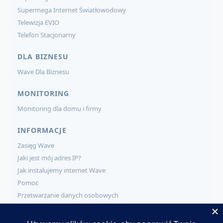
Supermega Internet Światłowodowy
Telewizja EVIO
Telefon Stacjonarny
DLA BIZNESU
Wave Dla Biznesu
MONITORING
Monitoring dla domu i firmy
INFORMACJE
Zasięg Wave
Jaki jest mój adres IP?
Jak instalujemy internet Wave
Pomoc
Przetwarzanie danych osobowych
KONTAKT