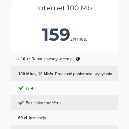
Internet 100 Mb
159
zł/mies.
- 10 zł
Rabat zawarty w cenie
100 Mb/s, 10 Mb/s
Prędkość pobierania, wysyłania
WI-FI
Bez limitu transferu
99 zł
Instalacja