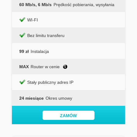
60 Mb/s, 6 Mb/s
Prędkość pobierania, wysyłania
WI-FI
Bez limitu transferu
99 zł
Instalacja
MAX
Router w cenie
Stały publiczny adres IP
24 miesiące
Okres umowy
ZAMÓW