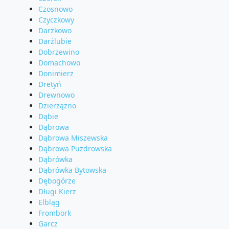
Czosnowo
Czyczkowy
Darżkowo
Darżlubie
Dobrzewino
Domachowo
Donimierz
Dretyń
Drewnowo
Dzierżążno
Dąbie
Dąbrowa
Dąbrowa Miszewska
Dąbrowa Puzdrowska
Dąbrówka
Dąbrówka Bytowska
Dębogórze
Długi Kierz
Elbląg
Frombork
Garcz