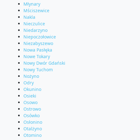
Młynary
Mściszewice
Nakla
Nieczulice
Niedarzyno
Niepoczołowice
Niezabyszewo
Nowa Pasłęka
Nowe Tokary
Nowy Dwór Gdański
Nowy Tuchom
Nożyno
Odry
Okunino
Osieki
Osowo
Ostrowo
Osówko
Osłonino
Otalżyno
Otomino