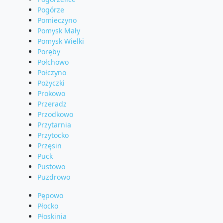
Pogórze
Pomieczyno
Pomysk Mały
Pomysk Wielki
Poręby
Połchowo
Połczyno
Pożyczki
Prokowo
Przeradz
Przodkowo
Przytarnia
Przytocko
Przęsin
Puck
Pustowo
Puzdrowo
Pępowo
Płocko
Płoskinia