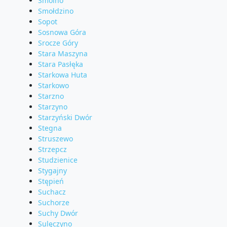
Smolno
Smołdzino
Sopot
Sosnowa Góra
Srocze Góry
Stara Maszyna
Stara Pasłęka
Starkowa Huta
Starkowo
Starzno
Starzyno
Starzyński Dwór
Stegna
Struszewo
Strzepcz
Studzienice
Stygajny
Stępień
Suchacz
Suchorze
Suchy Dwór
Sulęczyno