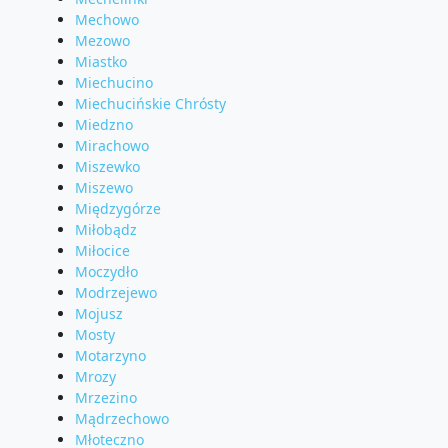
Mechowo
Mezowo
Miastko
Miechucino
Miechucińskie Chrósty
Miedzno
Mirachowo
Miszewko
Miszewo
Międzygórze
Miłobądz
Miłocice
Moczydło
Modrzejewo
Mojusz
Mosty
Motarzyno
Mrozy
Mrzezino
Mądrzechowo
Młoteczno