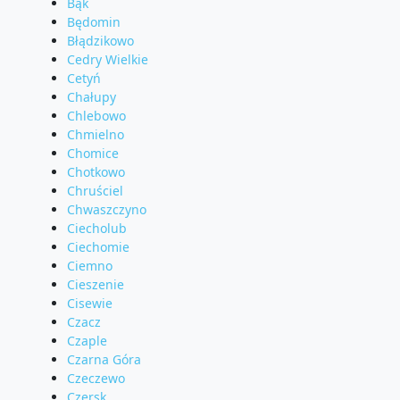
Bąk
Będomin
Błądzikowo
Cedry Wielkie
Cetyń
Chałupy
Chlebowo
Chmielno
Chomice
Chotkowo
Chruściel
Chwaszczyno
Ciecholub
Ciechomie
Ciemno
Cieszenie
Cisewie
Czacz
Czaple
Czarna Góra
Czeczewo
Czersk