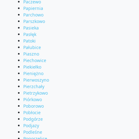
Paczewo
Papiernia
Parchowo
Parszkowo
Pasieka
Pasłęk
Patoki
Pałubice
Piaszno
Piechowice
Piekiełko
Pieniężno
Pierwoszyno
Pierzchały
Pietrzykowo
Piórkowo
Poborowo
Pobłocie
Podgórze
Podjazy
Podleśne
Pogorzelice