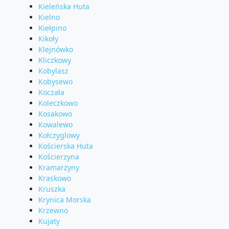
Kieleńska Huta
Kielno
Kiełpino
Kikoły
Klejnówko
Kliczkowy
Kobylasz
Kobysewo
Koczała
Koleczkowo
Kosakowo
Kowalewo
Kołczyglowy
Kościerska Huta
Kościerzyna
Kramarzyny
Kraskowo
Kruszka
Krynica Morska
Krzewno
Kujaty