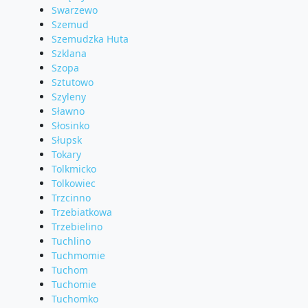
Swarzewo
Szemud
Szemudzka Huta
Szklana
Szopa
Sztutowo
Szyleny
Sławno
Słosinko
Słupsk
Tokary
Tolkmicko
Tolkowiec
Trzcinno
Trzebiatkowa
Trzebielino
Tuchlino
Tuchmomie
Tuchom
Tuchomie
Tuchomko