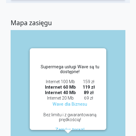
Mapa zasięgu
Supermega usługi Wave są tu
dostępne!
Internet 100 Mb
159 zł
Internet 60 Mb
119 zł
Internet 40 Mb
89 zł
Internet 20 Mb
69 zł
Wave dla Biznesu
Bez limitu i z gwarantowaną
prędkością!
Zamów teraz!