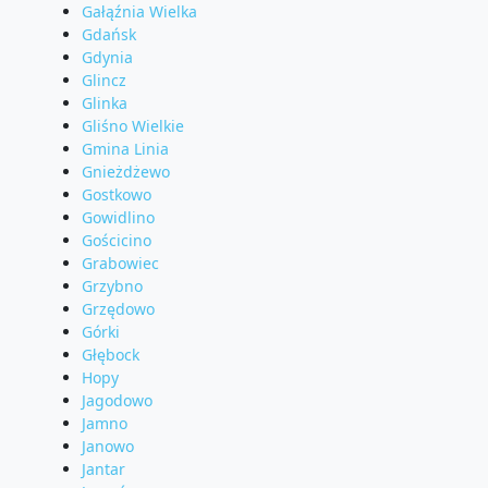
Gałąźnia Wielka
Gdańsk
Gdynia
Glincz
Glinka
Gliśno Wielkie
Gmina Linia
Gnieżdżewo
Gostkowo
Gowidlino
Gościcino
Grabowiec
Grzybno
Grzędowo
Górki
Głębock
Hopy
Jagodowo
Jamno
Janowo
Jantar