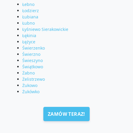
Łebno
Łodzierz
Łubiana
Łubno
Łyśniewo Sierakowickie
Łękinia
Łężyce
Świerzenko
Świerzno
Świeszyno
Świątkowo
Żabno
Żelistrzewo
Żukowo
Żukówko
ZAMÓW TERAZ!