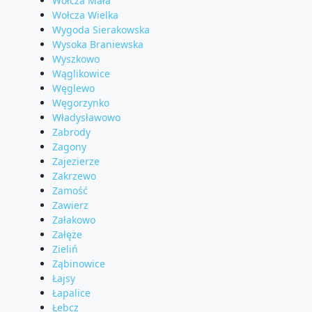
Wołcza Mała
Wołcza Wielka
Wygoda Sierakowska
Wysoka Braniewska
Wyszkowo
Wąglikowice
Węglewo
Węgorzynko
Władysławowo
Zabrody
Zagony
Zajezierze
Zakrzewo
Zamość
Zawierz
Załakowo
Załęże
Zieliń
Ząbinowice
Łajsy
Łapalice
Łebcz