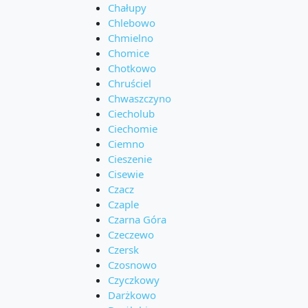
Chałupy
Chlebowo
Chmielno
Chomice
Chotkowo
Chruściel
Chwaszczyno
Ciecholub
Ciechomie
Ciemno
Cieszenie
Cisewie
Czacz
Czaple
Czarna Góra
Czeczewo
Czersk
Czosnowo
Czyczkowy
Darżkowo