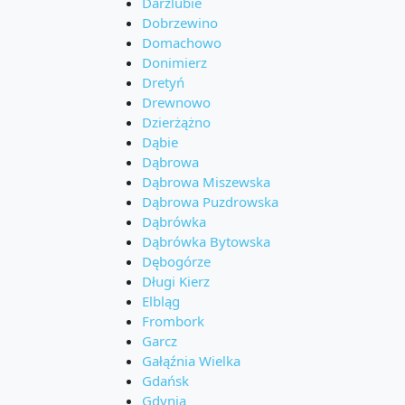
Darżlubie
Dobrzewino
Domachowo
Donimierz
Dretyń
Drewnowo
Dzierżążno
Dąbie
Dąbrowa
Dąbrowa Miszewska
Dąbrowa Puzdrowska
Dąbrówka
Dąbrówka Bytowska
Dębogórze
Długi Kierz
Elbląg
Frombork
Garcz
Gałąźnia Wielka
Gdańsk
Gdynia