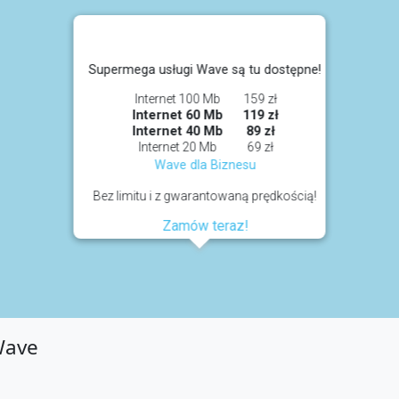
Supermega usługi Wave są tu dostępne!
Internet 100 Mb
159 zł
Internet 60 Mb
119 zł
Internet 40 Mb
89 zł
Internet 20 Mb
69 zł
Wave dla Biznesu
Bez limitu i z gwarantowaną prędkością!
Zamów teraz!
Wave