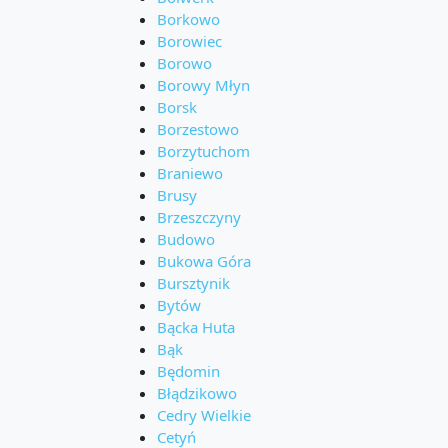
Borkowo
Borowiec
Borowo
Borowy Młyn
Borsk
Borzestowo
Borzytuchom
Braniewo
Brusy
Brzeszczyny
Budowo
Bukowa Góra
Bursztynik
Bytów
Bącka Huta
Bąk
Będomin
Błądzikowo
Cedry Wielkie
Cetyń