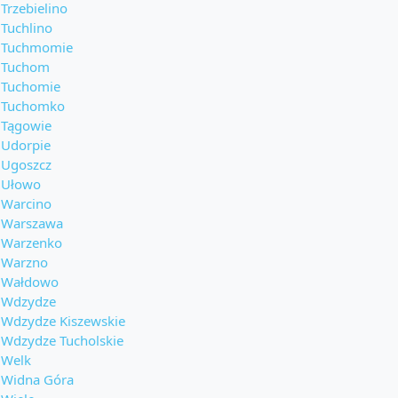
Trzebielino
Tuchlino
Tuchmomie
Tuchom
Tuchomie
Tuchomko
Tągowie
Udorpie
Ugoszcz
Ułowo
Warcino
Warszawa
Warzenko
Warzno
Wałdowo
Wdzydze
Wdzydze Kiszewskie
Wdzydze Tucholskie
Welk
Widna Góra