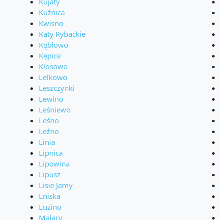
Kujaty
Kuźnica
Kwisno
Kąty Rybackie
Kębłowo
Kępice
Kłosowo
Lelkowo
Leszczynki
Lewino
Leśniewo
Leśno
Leźno
Linia
Lipnica
Lipowina
Lipusz
Lisie Jamy
Lniska
Luzino
Malary