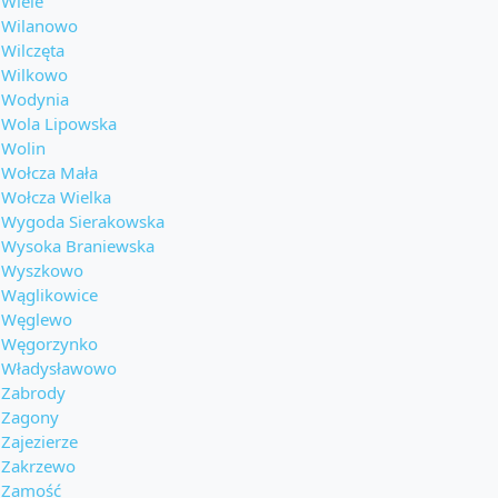
Wiele
Wilanowo
Wilczęta
Wilkowo
Wodynia
Wola Lipowska
Wolin
Wołcza Mała
Wołcza Wielka
Wygoda Sierakowska
Wysoka Braniewska
Wyszkowo
Wąglikowice
Węglewo
Węgorzynko
Władysławowo
Zabrody
Zagony
Zajezierze
Zakrzewo
Zamość