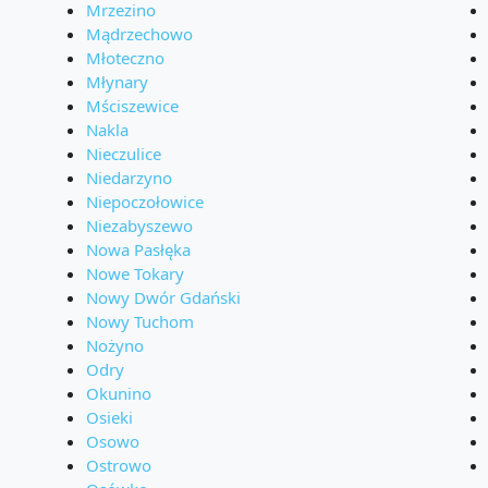
Mrzezino
Mądrzechowo
Młoteczno
Młynary
Mściszewice
Nakla
Nieczulice
Niedarzyno
Niepoczołowice
Niezabyszewo
Nowa Pasłęka
Nowe Tokary
Nowy Dwór Gdański
Nowy Tuchom
Nożyno
Odry
Okunino
Osieki
Osowo
Ostrowo