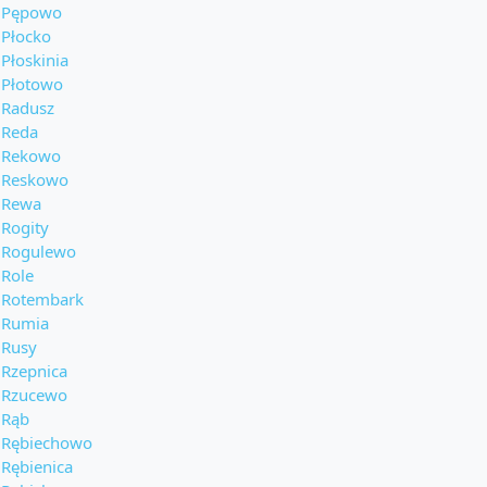
Pępowo
Płocko
Płoskinia
Płotowo
Radusz
Reda
Rekowo
Reskowo
Rewa
Rogity
Rogulewo
Role
Rotembark
Rumia
Rusy
Rzepnica
Rzucewo
Rąb
Rębiechowo
Rębienica