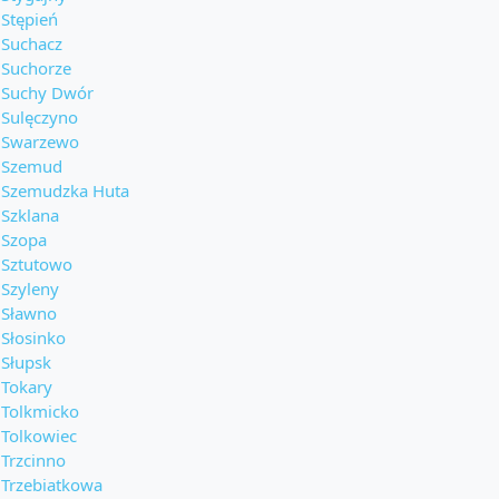
Stępień
Suchacz
Suchorze
Suchy Dwór
Sulęczyno
Swarzewo
Szemud
Szemudzka Huta
Szklana
Szopa
Sztutowo
Szyleny
Sławno
Słosinko
Słupsk
Tokary
Tolkmicko
Tolkowiec
Trzcinno
Trzebiatkowa