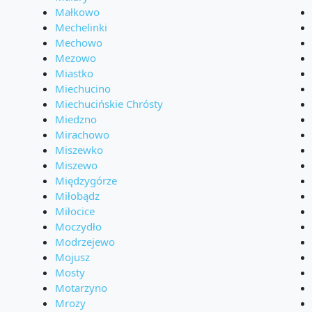
Małkowo
Mechelinki
Mechowo
Mezowo
Miastko
Miechucino
Miechucińskie Chrósty
Miedzno
Mirachowo
Miszewko
Miszewo
Międzygórze
Miłobądz
Miłocice
Moczydło
Modrzejewo
Mojusz
Mosty
Motarzyno
Mrozy