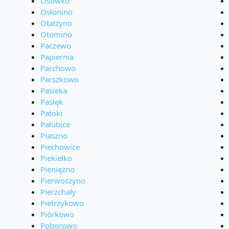
Osówko
Osłonino
Otalżyno
Otomino
Paczewo
Papiernia
Parchowo
Parszkowo
Pasieka
Pasłęk
Patoki
Pałubice
Piaszno
Piechowice
Piekiełko
Pieniężno
Pierwoszyno
Pierzchały
Pietrzykowo
Piórkowo
Poborowo