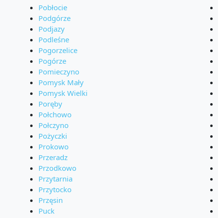
Pobłocie
Podgórze
Podjazy
Podleśne
Pogorzelice
Pogórze
Pomieczyno
Pomysk Mały
Pomysk Wielki
Poręby
Połchowo
Połczyno
Pożyczki
Prokowo
Przeradz
Przodkowo
Przytarnia
Przytocko
Przęsin
Puck