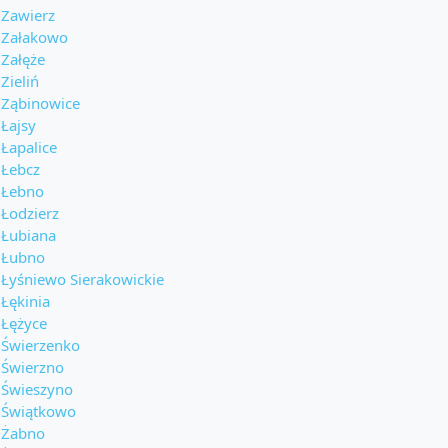
Zawierz
Załakowo
Załęże
Zieliń
Ząbinowice
Łajsy
Łapalice
Łebcz
Łebno
Łodzierz
Łubiana
Łubno
Łyśniewo Sierakowickie
Łękinia
Łężyce
Świerzenko
Świerzno
Świeszyno
Świątkowo
Żabno