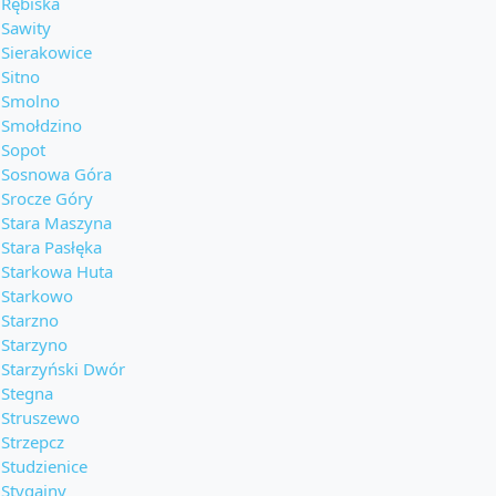
Rębiska
Sawity
Sierakowice
Sitno
Smolno
Smołdzino
Sopot
Sosnowa Góra
Srocze Góry
Stara Maszyna
Stara Pasłęka
Starkowa Huta
Starkowo
Starzno
Starzyno
Starzyński Dwór
Stegna
Struszewo
Strzepcz
Studzienice
Stygajny