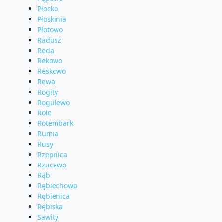
Płocko
Płoskinia
Płotowo
Radusz
Reda
Rekowo
Reskowo
Rewa
Rogity
Rogulewo
Role
Rotembark
Rumia
Rusy
Rzepnica
Rzucewo
Rąb
Rębiechowo
Rębienica
Rębiska
Sawity