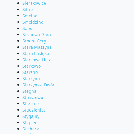
Sierakowice
Sitno
Smolno
Smołdzino
Sopot
Sosnowa Góra
Srocze Góry
Stara Maszyna
Stara Pasłęka
Starkowa Huta
Starkowo
Starzno
Starzyno
Starzyński Dwór
Stegna
Struszewo
Strzepcz
Studzienice
Stygajny
Stępień
Suchacz