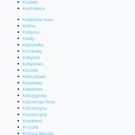
Kczewo
Kiedrowice
Kieleńska Huta
Kielno
Kiełpino
Kikoły
Klejnówko
Kliczkowy
Kobylasz
Kobysewo
Koczała
Koleczkowo
Kosakowo
Kowalewo
Kołczyglowy
Kościerska Huta
Kościerzyna
Kramarzyny
Kraskowo
Kruszka
Krynica Morska