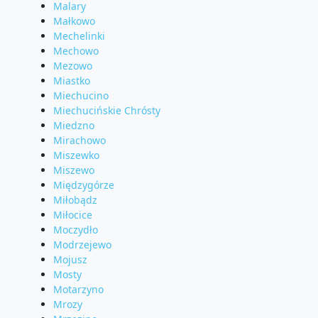
Malary
Małkowo
Mechelinki
Mechowo
Mezowo
Miastko
Miechucino
Miechucińskie Chrósty
Miedzno
Mirachowo
Miszewko
Miszewo
Międzygórze
Miłobądz
Miłocice
Moczydło
Modrzejewo
Mojusz
Mosty
Motarzyno
Mrozy