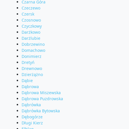
Czarna Góra
Czeczewo
Czersk
Czosnowo
Czyczkowy
Darżkowo
Darżlubie
Dobrzewino
Domachowo
Donimierz
Dretyń
Drewnowo
Dzierżążno
Dąbie
Dąbrowa
Dąbrowa Miszewska
Dąbrowa Puzdrowska
Dąbrówka
Dąbrówka Bytowska
Dębogórze
Długi Kierz
Elbląg