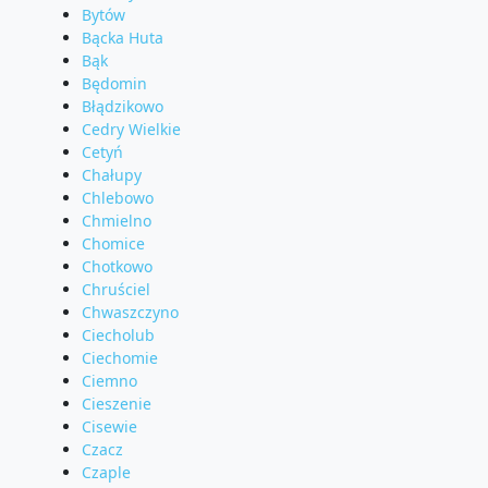
Bytów
Bącka Huta
Bąk
Będomin
Błądzikowo
Cedry Wielkie
Cetyń
Chałupy
Chlebowo
Chmielno
Chomice
Chotkowo
Chruściel
Chwaszczyno
Ciecholub
Ciechomie
Ciemno
Cieszenie
Cisewie
Czacz
Czaple