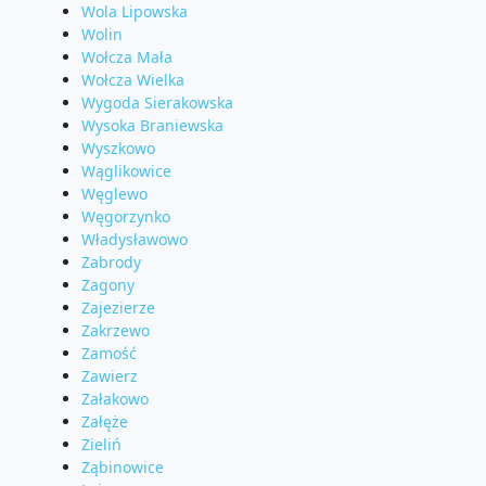
Wola Lipowska
Wolin
Wołcza Mała
Wołcza Wielka
Wygoda Sierakowska
Wysoka Braniewska
Wyszkowo
Wąglikowice
Węglewo
Węgorzynko
Władysławowo
Zabrody
Zagony
Zajezierze
Zakrzewo
Zamość
Zawierz
Załakowo
Załęże
Zieliń
Ząbinowice