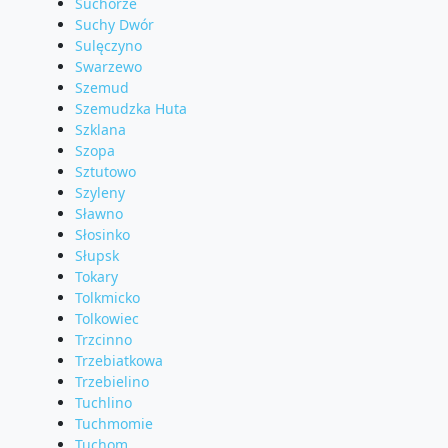
Suchorze
Suchy Dwór
Sulęczyno
Swarzewo
Szemud
Szemudzka Huta
Szklana
Szopa
Sztutowo
Szyleny
Sławno
Słosinko
Słupsk
Tokary
Tolkmicko
Tolkowiec
Trzcinno
Trzebiatkowa
Trzebielino
Tuchlino
Tuchmomie
Tuchom