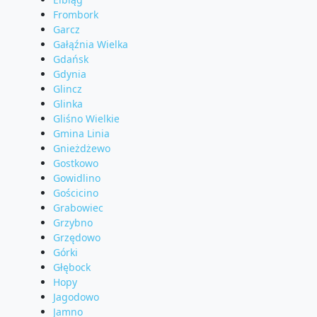
Frombork
Garcz
Gałąźnia Wielka
Gdańsk
Gdynia
Glincz
Glinka
Gliśno Wielkie
Gmina Linia
Gnieżdżewo
Gostkowo
Gowidlino
Gościcino
Grabowiec
Grzybno
Grzędowo
Górki
Głębock
Hopy
Jagodowo
Jamno