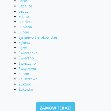
Łajsy
Łapalice
Łebcz
Łebno
Łodzierz
Łubiana
Łubno
Łyśniewo Sierakowickie
Łękinia
Łężyce
Świerzenko
Świerzno
Świeszyno
Świątkowo
Żabno
Żelistrzewo
Żukowo
Żukówko
ZAMÓW TERAZ!