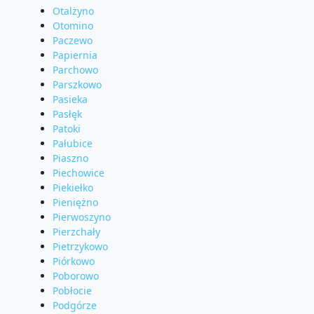
Otalżyno
Otomino
Paczewo
Papiernia
Parchowo
Parszkowo
Pasieka
Pasłęk
Patoki
Pałubice
Piaszno
Piechowice
Piekiełko
Pieniężno
Pierwoszyno
Pierzchały
Pietrzykowo
Piórkowo
Poborowo
Pobłocie
Podgórze