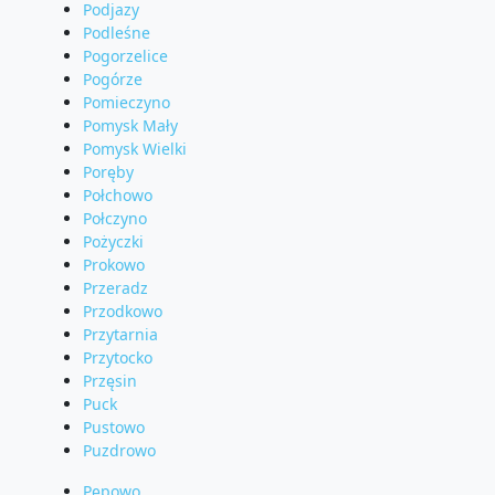
Podjazy
Podleśne
Pogorzelice
Pogórze
Pomieczyno
Pomysk Mały
Pomysk Wielki
Poręby
Połchowo
Połczyno
Pożyczki
Prokowo
Przeradz
Przodkowo
Przytarnia
Przytocko
Przęsin
Puck
Pustowo
Puzdrowo
Pępowo