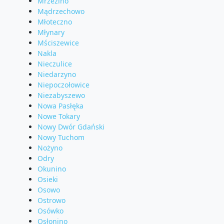
Mrzezino
Mądrzechowo
Młoteczno
Młynary
Mściszewice
Nakla
Nieczulice
Niedarzyno
Niepoczołowice
Niezabyszewo
Nowa Pasłęka
Nowe Tokary
Nowy Dwór Gdański
Nowy Tuchom
Nożyno
Odry
Okunino
Osieki
Osowo
Ostrowo
Osówko
Osłonino