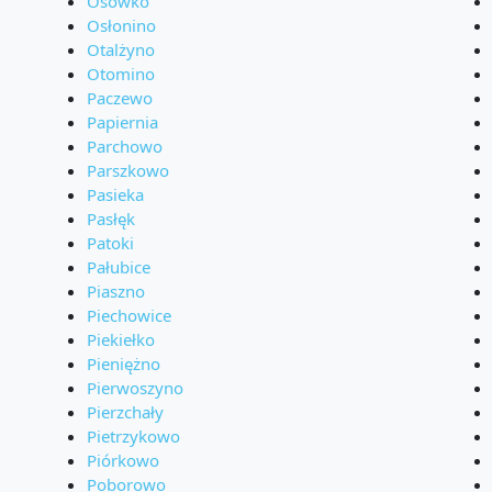
Osówko
Osłonino
Otalżyno
Otomino
Paczewo
Papiernia
Parchowo
Parszkowo
Pasieka
Pasłęk
Patoki
Pałubice
Piaszno
Piechowice
Piekiełko
Pieniężno
Pierwoszyno
Pierzchały
Pietrzykowo
Piórkowo
Poborowo