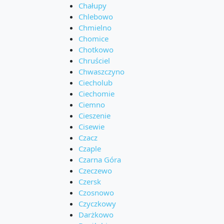
Chałupy
Chlebowo
Chmielno
Chomice
Chotkowo
Chruściel
Chwaszczyno
Ciecholub
Ciechomie
Ciemno
Cieszenie
Cisewie
Czacz
Czaple
Czarna Góra
Czeczewo
Czersk
Czosnowo
Czyczkowy
Darżkowo