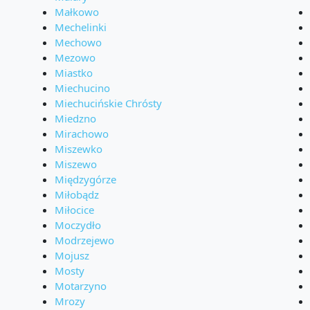
Małkowo
Mechelinki
Mechowo
Mezowo
Miastko
Miechucino
Miechucińskie Chrósty
Miedzno
Mirachowo
Miszewko
Miszewo
Międzygórze
Miłobądz
Miłocice
Moczydło
Modrzejewo
Mojusz
Mosty
Motarzyno
Mrozy