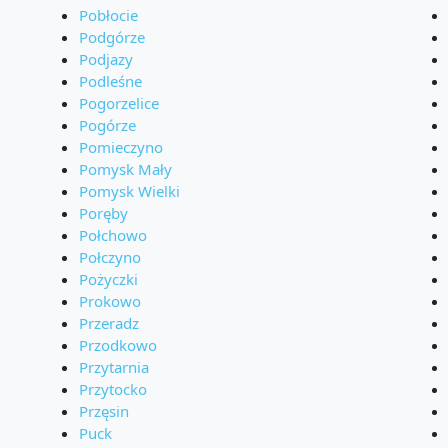
Pobłocie
Podgórze
Podjazy
Podleśne
Pogorzelice
Pogórze
Pomieczyno
Pomysk Mały
Pomysk Wielki
Poręby
Połchowo
Połczyno
Pożyczki
Prokowo
Przeradz
Przodkowo
Przytarnia
Przytocko
Przęsin
Puck