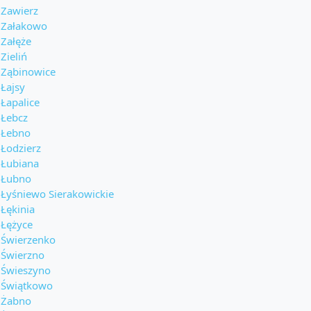
Zawierz
Załakowo
Załęże
Zieliń
Ząbinowice
Łajsy
Łapalice
Łebcz
Łebno
Łodzierz
Łubiana
Łubno
Łyśniewo Sierakowickie
Łękinia
Łężyce
Świerzenko
Świerzno
Świeszyno
Świątkowo
Żabno