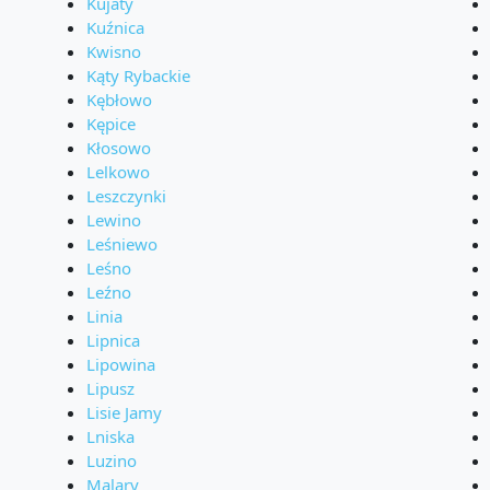
Kujaty
Kuźnica
Kwisno
Kąty Rybackie
Kębłowo
Kępice
Kłosowo
Lelkowo
Leszczynki
Lewino
Leśniewo
Leśno
Leźno
Linia
Lipnica
Lipowina
Lipusz
Lisie Jamy
Lniska
Luzino
Malary