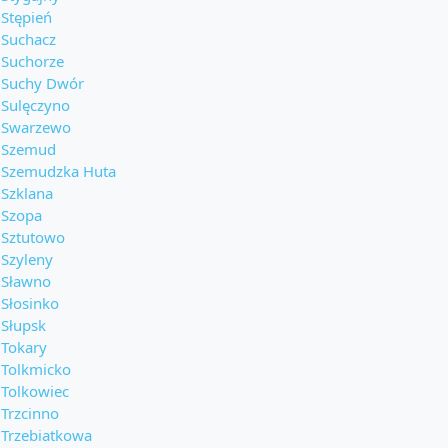
Stępień
Suchacz
Suchorze
Suchy Dwór
Sulęczyno
Swarzewo
Szemud
Szemudzka Huta
Szklana
Szopa
Sztutowo
Szyleny
Sławno
Słosinko
Słupsk
Tokary
Tolkmicko
Tolkowiec
Trzcinno
Trzebiatkowa