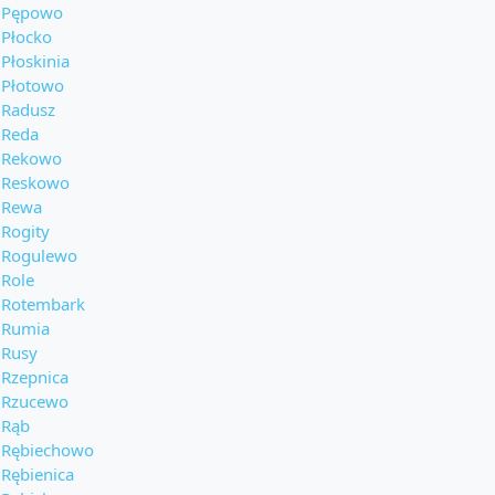
Pępowo
Płocko
Płoskinia
Płotowo
Radusz
Reda
Rekowo
Reskowo
Rewa
Rogity
Rogulewo
Role
Rotembark
Rumia
Rusy
Rzepnica
Rzucewo
Rąb
Rębiechowo
Rębienica