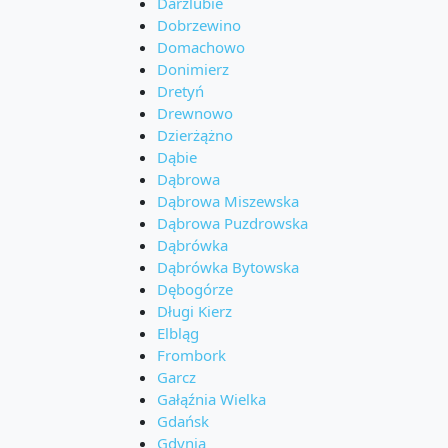
Darżlubie
Dobrzewino
Domachowo
Donimierz
Dretyń
Drewnowo
Dzierżążno
Dąbie
Dąbrowa
Dąbrowa Miszewska
Dąbrowa Puzdrowska
Dąbrówka
Dąbrówka Bytowska
Dębogórze
Długi Kierz
Elbląg
Frombork
Garcz
Gałąźnia Wielka
Gdańsk
Gdynia