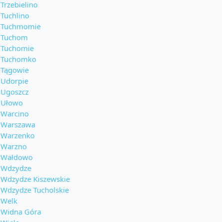
Trzebielino
Tuchlino
Tuchmomie
Tuchom
Tuchomie
Tuchomko
Tągowie
Udorpie
Ugoszcz
Ułowo
Warcino
Warszawa
Warzenko
Warzno
Wałdowo
Wdzydze
Wdzydze Kiszewskie
Wdzydze Tucholskie
Welk
Widna Góra