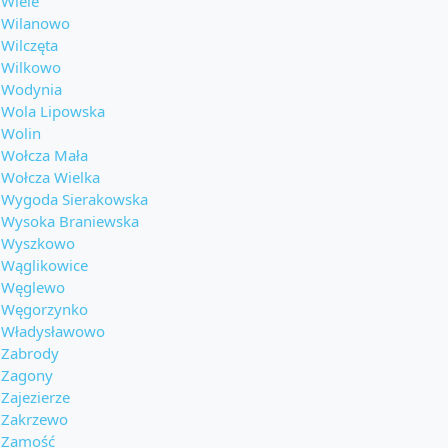
Wiele
Wilanowo
Wilczęta
Wilkowo
Wodynia
Wola Lipowska
Wolin
Wołcza Mała
Wołcza Wielka
Wygoda Sierakowska
Wysoka Braniewska
Wyszkowo
Wąglikowice
Węglewo
Węgorzynko
Władysławowo
Zabrody
Zagony
Zajezierze
Zakrzewo
Zamość