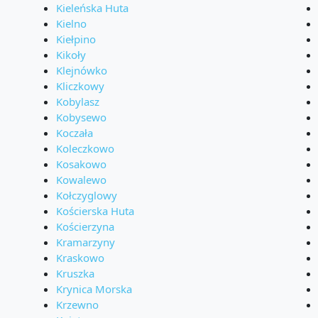
Kieleńska Huta
Kielno
Kiełpino
Kikoły
Klejnówko
Kliczkowy
Kobylasz
Kobysewo
Koczała
Koleczkowo
Kosakowo
Kowalewo
Kołczyglowy
Kościerska Huta
Kościerzyna
Kramarzyny
Kraskowo
Kruszka
Krynica Morska
Krzewno