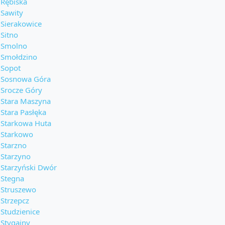
Rębiska
Sawity
Sierakowice
Sitno
Smolno
Smołdzino
Sopot
Sosnowa Góra
Srocze Góry
Stara Maszyna
Stara Pasłęka
Starkowa Huta
Starkowo
Starzno
Starzyno
Starzyński Dwór
Stegna
Struszewo
Strzepcz
Studzienice
Stygajny