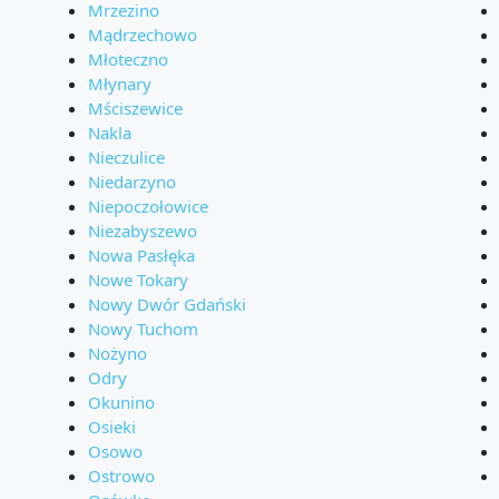
Mrzezino
Mądrzechowo
Młoteczno
Młynary
Mściszewice
Nakla
Nieczulice
Niedarzyno
Niepoczołowice
Niezabyszewo
Nowa Pasłęka
Nowe Tokary
Nowy Dwór Gdański
Nowy Tuchom
Nożyno
Odry
Okunino
Osieki
Osowo
Ostrowo