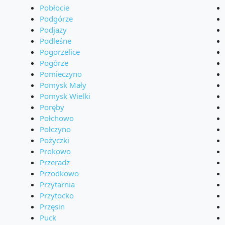
Pobłocie
Podgórze
Podjazy
Podleśne
Pogorzelice
Pogórze
Pomieczyno
Pomysk Mały
Pomysk Wielki
Poręby
Połchowo
Połczyno
Pożyczki
Prokowo
Przeradz
Przodkowo
Przytarnia
Przytocko
Przęsin
Puck