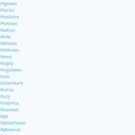
Pępowo
Płocko
Płoskinia
Płotowo
Radusz
Reda
Rekowo
Reskowo
Rewa
Rogity
Rogulewo
Role
Rotembark
Rumia
Rusy
Rzepnica
Rzucewo
Rąb
Rębiechowo
Rębienica