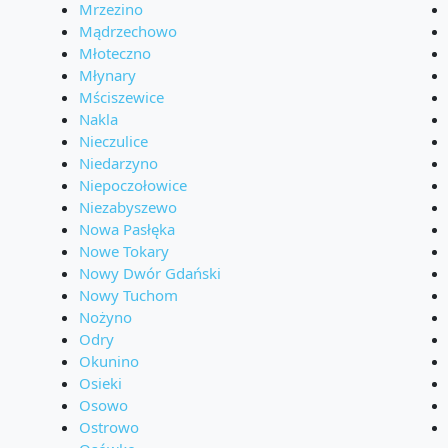
Mrzezino
Mądrzechowo
Młoteczno
Młynary
Mściszewice
Nakla
Nieczulice
Niedarzyno
Niepoczołowice
Niezabyszewo
Nowa Pasłęka
Nowe Tokary
Nowy Dwór Gdański
Nowy Tuchom
Nożyno
Odry
Okunino
Osieki
Osowo
Ostrowo