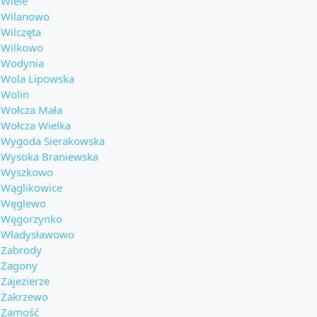
Wiele
Wilanowo
Wilczęta
Wilkowo
Wodynia
Wola Lipowska
Wolin
Wołcza Mała
Wołcza Wielka
Wygoda Sierakowska
Wysoka Braniewska
Wyszkowo
Wąglikowice
Węglewo
Węgorzynko
Władysławowo
Zabrody
Zagony
Zajezierze
Zakrzewo
Zamość