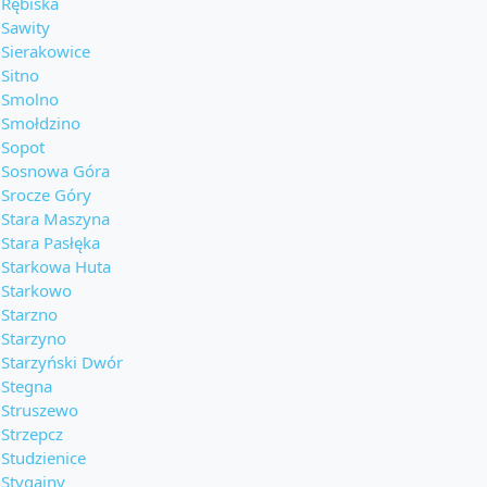
Rębiska
Sawity
Sierakowice
Sitno
Smolno
Smołdzino
Sopot
Sosnowa Góra
Srocze Góry
Stara Maszyna
Stara Pasłęka
Starkowa Huta
Starkowo
Starzno
Starzyno
Starzyński Dwór
Stegna
Struszewo
Strzepcz
Studzienice
Stygajny