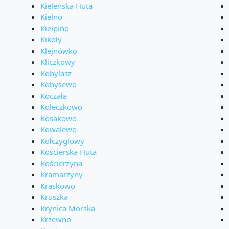
Kieleńska Huta
Kielno
Kiełpino
Kikoły
Klejnówko
Kliczkowy
Kobylasz
Kobysewo
Koczała
Koleczkowo
Kosakowo
Kowalewo
Kołczyglowy
Kościerska Huta
Kościerzyna
Kramarzyny
Kraskowo
Kruszka
Krynica Morska
Krzewno