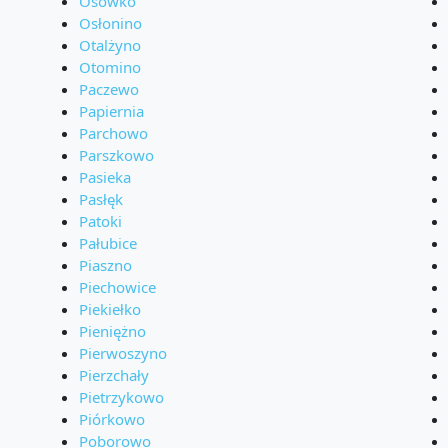
Osówko
Osłonino
Otalżyno
Otomino
Paczewo
Papiernia
Parchowo
Parszkowo
Pasieka
Pasłęk
Patoki
Pałubice
Piaszno
Piechowice
Piekiełko
Pieniężno
Pierwoszyno
Pierzchały
Pietrzykowo
Piórkowo
Poborowo