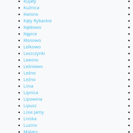
Kujaty
Kuźnica
Kwisno
Kąty Rybackie
Kębłowo
Kępice
Kłosowo
Lelkowo
Leszczynki
Lewino
Leśniewo
Leśno
Leźno
Linia
Lipnica
Lipowina
Lipusz
Lisie Jamy
Lniska
Luzino
Malary