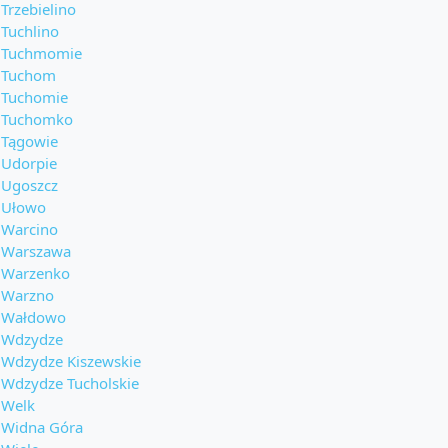
Trzebielino
Tuchlino
Tuchmomie
Tuchom
Tuchomie
Tuchomko
Tągowie
Udorpie
Ugoszcz
Ułowo
Warcino
Warszawa
Warzenko
Warzno
Wałdowo
Wdzydze
Wdzydze Kiszewskie
Wdzydze Tucholskie
Welk
Widna Góra