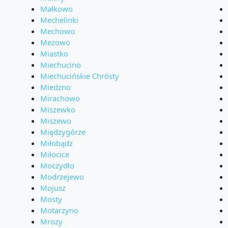
Małkowo
Mechelinki
Mechowo
Mezowo
Miastko
Miechucino
Miechucińskie Chrósty
Miedzno
Mirachowo
Miszewko
Miszewo
Międzygórze
Miłobądz
Miłocice
Moczydło
Modrzejewo
Mojusz
Mosty
Motarzyno
Mrozy