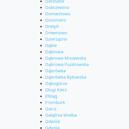
Darżlubie
Dobrzewino
Domachowo
Donimierz
Dretyń
Drewnowo
Dzierżążno
Dąbie
Dąbrowa
Dąbrowa Miszewska
Dąbrowa Puzdrowska
Dąbrówka
Dąbrówka Bytowska
Dębogórze
Długi Kierz
Elbląg
Frombork
Garcz
Gałąźnia Wielka
Gdańsk
Gdynia