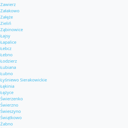
Zawierz
Załakowo
Załęże
Zieliń
Ząbinowice
Łajsy
Łapalice
Łebcz
Łebno
Łodzierz
Łubiana
Łubno
Łyśniewo Sierakowickie
Łękinia
Łężyce
Świerzenko
Świerzno
Świeszyno
Świątkowo
Żabno