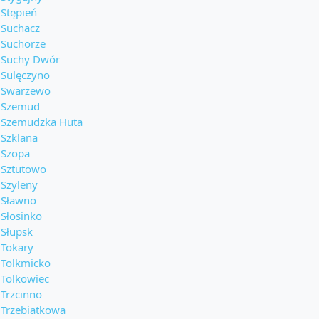
Stępień
Suchacz
Suchorze
Suchy Dwór
Sulęczyno
Swarzewo
Szemud
Szemudzka Huta
Szklana
Szopa
Sztutowo
Szyleny
Sławno
Słosinko
Słupsk
Tokary
Tolkmicko
Tolkowiec
Trzcinno
Trzebiatkowa