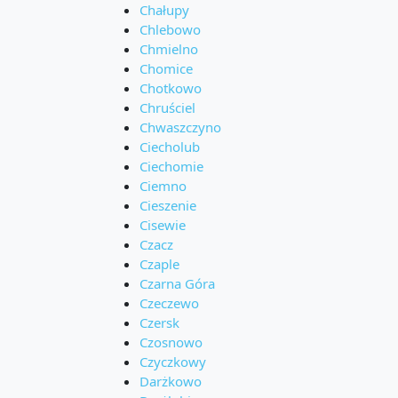
Chałupy
Chlebowo
Chmielno
Chomice
Chotkowo
Chruściel
Chwaszczyno
Ciecholub
Ciechomie
Ciemno
Cieszenie
Cisewie
Czacz
Czaple
Czarna Góra
Czeczewo
Czersk
Czosnowo
Czyczkowy
Darżkowo