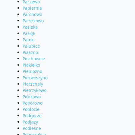
Paczewo
Papiernia
Parchowo
Parszkowo
Pasieka
Pasłęk
Patoki
Pałubice
Piaszno
Piechowice
Piekiełko
Pieniężno
Pierwoszyno
Pierzchały
Pietrzykowo
Piórkowo
Poborowo
Pobłocie
Podgórze
Podjazy
Podleśne
Pogorzelice