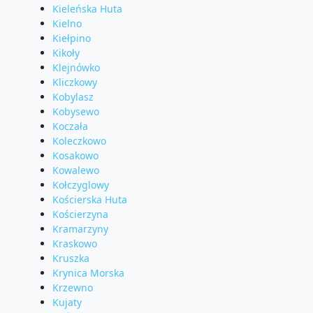
Kieleńska Huta
Kielno
Kiełpino
Kikoły
Klejnówko
Kliczkowy
Kobylasz
Kobysewo
Koczała
Koleczkowo
Kosakowo
Kowalewo
Kołczyglowy
Kościerska Huta
Kościerzyna
Kramarzyny
Kraskowo
Kruszka
Krynica Morska
Krzewno
Kujaty