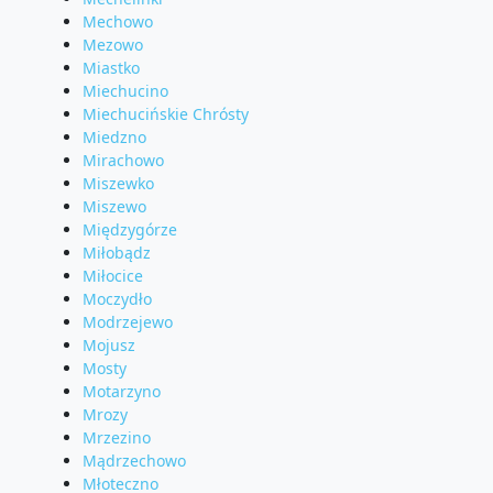
Mechowo
Mezowo
Miastko
Miechucino
Miechucińskie Chrósty
Miedzno
Mirachowo
Miszewko
Miszewo
Międzygórze
Miłobądz
Miłocice
Moczydło
Modrzejewo
Mojusz
Mosty
Motarzyno
Mrozy
Mrzezino
Mądrzechowo
Młoteczno