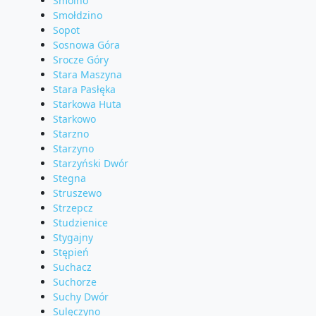
Smolno
Smołdzino
Sopot
Sosnowa Góra
Srocze Góry
Stara Maszyna
Stara Pasłęka
Starkowa Huta
Starkowo
Starzno
Starzyno
Starzyński Dwór
Stegna
Struszewo
Strzepcz
Studzienice
Stygajny
Stępień
Suchacz
Suchorze
Suchy Dwór
Sulęczyno