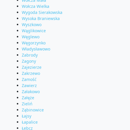
Wołcza Mała
Wołcza Wielka
Wygoda Sierakowska
Wysoka Braniewska
Wyszkowo
Wąglikowice
Węglewo
Węgorzynko
Władysławowo
Zabrody
Zagony
Zajezierze
Zakrzewo
Zamość
Zawierz
Załakowo
Załęże
Zieliń
Ząbinowice
Łajsy
Łapalice
Łebcz