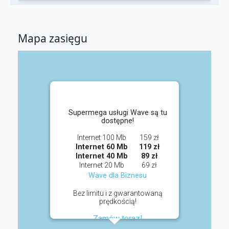
Mapa zasięgu
Supermega usługi Wave są tu
dostępne!
Internet 100 Mb
159 zł
Internet 60 Mb
119 zł
Internet 40 Mb
89 zł
Internet 20 Mb
69 zł
Wave dla Biznesu
Bez limitu i z gwarantowaną
prędkością!
Zamów teraz!