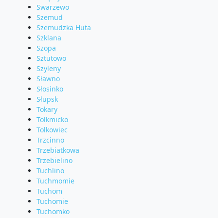
Swarzewo
Szemud
Szemudzka Huta
Szklana
Szopa
Sztutowo
Szyleny
Sławno
Słosinko
Słupsk
Tokary
Tolkmicko
Tolkowiec
Trzcinno
Trzebiatkowa
Trzebielino
Tuchlino
Tuchmomie
Tuchom
Tuchomie
Tuchomko