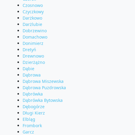
Czosnowo
Czyczkowy
Darżkowo
Darżlubie
Dobrzewino
Domachowo
Donimierz
Dretyń
Drewnowo
Dzierżążno
Dąbie
Dąbrowa
Dąbrowa Miszewska
Dąbrowa Puzdrowska
Dąbrówka
Dąbrówka Bytowska
Dębogórze
Długi Kierz
Elbląg
Frombork
Garcz