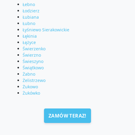
Łebno
Łodzierz
Łubiana
Łubno
Łyśniewo Sierakowickie
Łękinia
Łężyce
Świerzenko
Świerzno
Świeszyno
Świątkowo
Żabno
Żelistrzewo
Żukowo
Żukówko
ZAMÓW TERAZ!