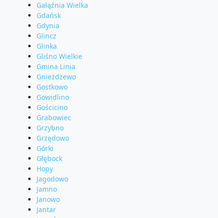
Gałąźnia Wielka
Gdańsk
Gdynia
Glincz
Glinka
Gliśno Wielkie
Gmina Linia
Gnieżdżewo
Gostkowo
Gowidlino
Gościcino
Grabowiec
Grzybno
Grzędowo
Górki
Głębock
Hopy
Jagodowo
Jamno
Janowo
Jantar