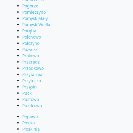
Pogórze
Pomieczyno
Pomysk Mały
Pomysk Wielki
Poręby
Połchowo
Połczyno
Pożyczki
Prokowo
Przeradz
Przodkowo
Przytarnia
Przytocko
Przęsin
Puck
Pustowo
Puzdrowo
Pępowo
Płocko
Płoskinia