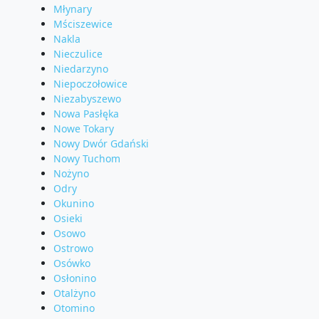
Młynary
Mściszewice
Nakla
Nieczulice
Niedarzyno
Niepoczołowice
Niezabyszewo
Nowa Pasłęka
Nowe Tokary
Nowy Dwór Gdański
Nowy Tuchom
Nożyno
Odry
Okunino
Osieki
Osowo
Ostrowo
Osówko
Osłonino
Otalżyno
Otomino