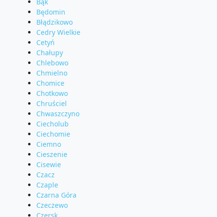
Bąk
Będomin
Błądzikowo
Cedry Wielkie
Cetyń
Chałupy
Chlebowo
Chmielno
Chomice
Chotkowo
Chruściel
Chwaszczyno
Ciecholub
Ciechomie
Ciemno
Cieszenie
Cisewie
Czacz
Czaple
Czarna Góra
Czeczewo
Czersk